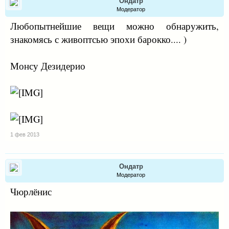
Ондатр
Модератор
Любопытнейшие вещи можно обнаружить,
знакомясь с живоптсью эпохи барокко.... )
Монсу Дезидерио
1 фев 2013
Ондатр
Модератор
Чюрлёнис