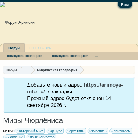
Вход
Пользователи
Форум
Последние сообщения
Последние сообщения
...
Форум
...
Мифическая география
Добавьте новый адрес
https://arimoya-
info.ru/
в закладки.
Прежний адрес будет отключён 14
сентября 2026 г.
Миры Чюрлёниса
Метки:
авторский миф
ар нуво
архетипы
живопись
психокосм
чюрлёнис
язык искусства