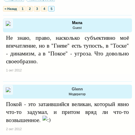
< Назад
1
2
3
4
5
Мила
Guest
Не знаю, право, насколько субъективно моё
впечатление, но в "Гневе" есть тупость, в "Тоске"
- динамизм, а в "Покое" - угроза. Что довольно
своеобразно.
1 окт 2012
Glenn
Модератор
Покой - это затаившийся великан, который явно
что-то задумал, и притом вряд ли что-то
возвышенное.
2 окт 2012