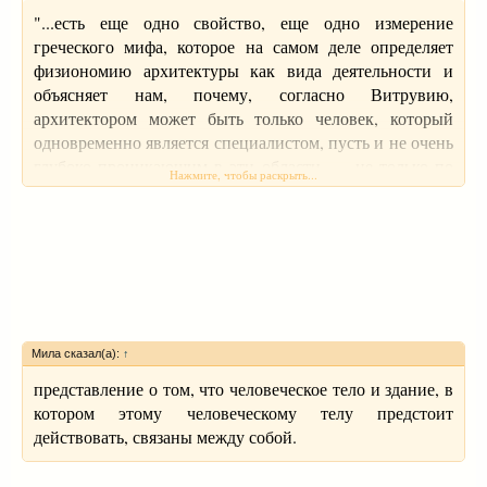
"...есть еще одно свойство, еще одно измерение
греческого мифа, которое на самом деле определяет
физиономию архитектуры как вида деятельности и
объясняет нам, почему, согласно Витрувию,
архитектором может быть только человек, который
одновременно является специалистом, пусть и не очень
глубоко проникающим в эти области, — не только по
Нажмите, чтобы раскрыть...
статике, механике, не только умеет что-то вычислять,
но он должен быть специалистом по мифологии,
истории, литературе, он должен все это знать.
Почему? Потому что в основе представлений о
строительстве, об архитектуре лежат некие мифические
комплексы, которые сопровождают не только древних
греков — сопровождали на самой ранней стадии
существования этой восточно-средиземноморской
Мила сказал(а):
↑
цивилизации, — эти представления и сейчас
представление о том, что человеческое тело и здание, в
определяют дух профессии архитектора. Это
котором этому человеческому телу предстоит
представления о том, что строение, здание в той или
действовать, связаны между собой.
иной степени либо воспроизводит действие демиурга,
величайшего ремесленника, который создает этот мир,