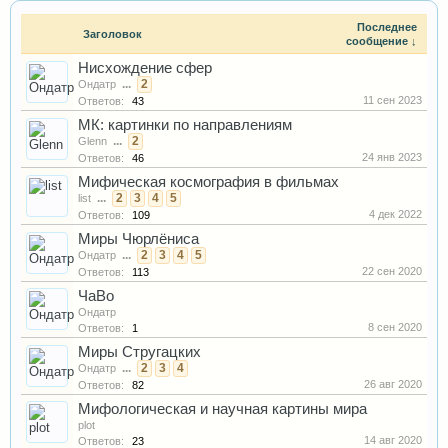
Последнее
Заголовок
сообщение ↓
Нисхождение сфер
...
2
Ондатр
11 сен 2023
Ответов:
43
МК: картинки по направлениям
...
2
Glenn
24 янв 2023
Ответов:
46
Мифическая космография в фильмах
...
2
3
4
5
list
4 дек 2022
Ответов:
109
Миры Чюрлёниса
...
2
3
4
5
Ондатр
22 сен 2020
Ответов:
113
ЧаВо
Ондатр
8 сен 2020
Ответов:
1
Миры Стругацких
...
2
3
4
Ондатр
26 авг 2020
Ответов:
82
Мифологическая и научная картины мира
plot
14 авг 2020
Ответов:
23