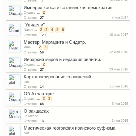
18 май 2018
Ответов:
77
Империя хаоса и сатанинская демократия
...
2
Ондатр
7 ноя 2017
Ответов:
27
"Увидели"
...
2
3
4
5
6
Natari
10 июл 2017
Ответов:
129
Мастер, Маргарита и Ондатр.
...
2
3
Яник
12 июл 2016
Ответов:
59
Иерархия миров и иерархия религий.
...
2
Ондатр
23 май 2016
Ответов:
27
Картографирование сновидений
plot
10 янв 2016
Ответов:
14
Об Атлантиде
...
2
3
Ондатр
5 ноя 2015
Ответов:
68
О ракшасах
La Mecha
1 ноя 2015
Ответов:
13
Мистическая география иранского суфизма
plot