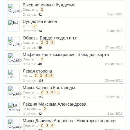
Высшие миры в буддизме
...
2
Ондатр
2 авг 2020
Ответов:
41
Существа и иное
...
2
list
1 апр 2019
Ответов:
34
Образы Бардо-тходол и т.п.
...
2
3
4
Ондатр
27 дек 2018
Ответов:
89
Мифическая космография. Звёздная карта
...
2
Ондатр
26 ноя 2018
Ответов:
48
Левая сторона
...
2
3
4
5
plot
20 ноя 2018
Ответов:
116
Миры Карлоса Кастанеды
...
2
3
4
5
Ондатр
29 окт 2018
Ответов:
119
Лекция Максима Александрова
...
2
La Mecha
1 авг 2018
Ответов:
42
Миры Даниила Андреева : Некоторые аналоги
...
2
3
4
Ондатр