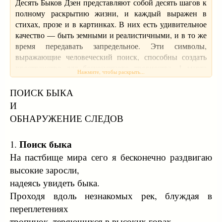
Десять Быков Дзен представляют собой десять шагов к
полному раскрытию жизни, и каждый выражен в
стихах, прозе и в картинках. В них есть удивительное
качество — быть земными и реалистичными, и в то же
время передавать запредельное. Эти символы,
выражающие человеческий поиск, способны создать
пространство для бесконечного творчества. 1 марта
Нажмите, чтобы раскрыть...
1976
ПОИСК БЫКА
И
ОБНАРУЖЕНИЕ СЛЕДОВ
Поиск быка
1.
На пастбище мира сего я бесконечно раздвигаю
высокие заросли,
надеясь увидеть быка.
Проходя вдоль незнакомых рек, блуждая в
переплетениях
тропинок, теряющихся в высоких горах.