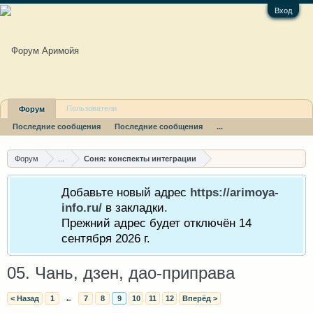
Вход
Пользователи
Форум
Последние сообщения
Последние сообщения
...
Форум
...
Соня: конспекты интеграции
Добавьте новый адрес
https://arimoya-
info.ru/
в закладки.
Прежний адрес будет отключён 14
сентября 2026 г.
05. Чань, дзен, дао-приправа
< Назад
1
←
7
8
9
10
11
12
Вперёд >