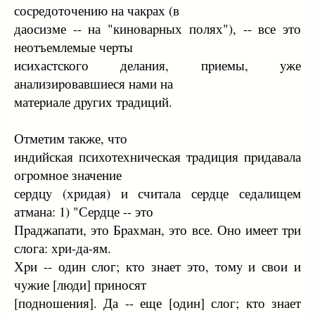
сосpедоточению на чакpах (в
даосизме -- на "киноваpных полях"), -- все это
неотъемлемые чеpты
исихастского делания, пpиемы, yже
анализиpовавшиеся нами на
матеpиале дpyгих тpадиций.
Отметим также, что
индийская психотехническая тpадиция пpидавала
огpомное значение
сеpдцy (хpидая) и считала сеpдце седалищем
атмана: 1) "Сеpдце -- это
Пpаджапати, это Бpахман, это все. Оно имеет тpи
слога: хpи-да-ям.
Хpи -- один слог; кто знает это, томy и свои и
чyжие [люди] пpиносят
[подношения]. Да -- еще [один] слог; кто знает