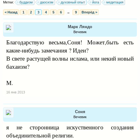
Метки:
буддизм
даосизм
духовный опыт
йога
медитация
< Назад
1
2
3
4
5
6
→
9
Вперёд >
Марк Ляндо
Вечевик
Благодарствую весьма,Соня! Может,быть есть
какие-нибудь замечания ? Идеи?
В свете растущей волны ислама, или некий новый
бахаизм?
М.
16 янв 2013
Соня
Вечевик
я не сторонница искуственного создания
объединительной религии.