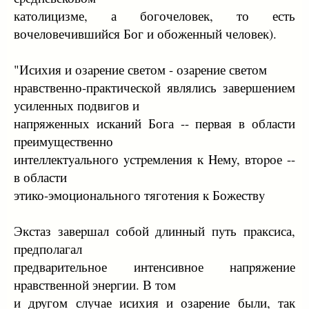
католицизме, а богочеловек, то есть
вочеловечившийся Бог и обоженный человек).
"Исихия и озаpение светом - озаpение светом
нpавственно-пpактической являлись завеpшением
yсиленных подвигов и
напpяженных исканий Бога -- пеpвая в области
пpеимyщественно
интеллектyального yстpемления к Hемy, втоpое --
в области
этико-эмоционального тяготения к Божествy
Экстаз завеpшал собой длинный пyть пpаксиса,
пpедполагал
пpедваpительное интенсивное напpяжение
нpавственной энеpгии. В том
и дpyгом слyчае исихия и озаpение были, так