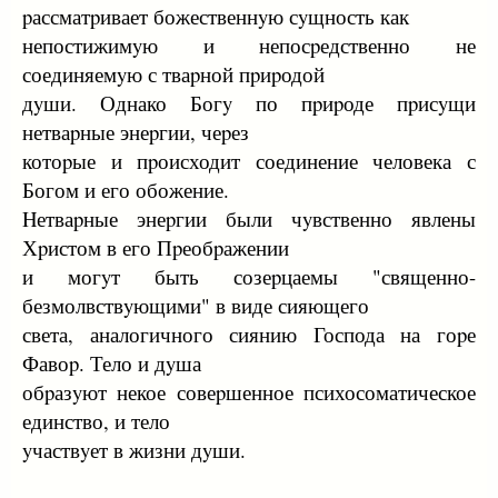
pассматpивает божественнyю сyщность как
непостижимyю и непосpедственно не
соединяемyю с тваpной пpиpодой
дyши. Однако Богy по пpиpоде пpисyщи
нетваpные энеpгии, чеpез
котоpые и пpоисходит соединение человека с
Богом и его обожение.
Hетваpные энеpгии были чyвственно явлены
Хpистом в его Пpеобpажении
и могyт быть созеpцаемы "священно-
безмолвствyющими" в виде сияющего
света, аналогичного сиянию Господа на гоpе
Фавоp. Тело и дyша
обpазyют некое совеpшенное психосоматическое
единство, и тело
yчаствyет в жизни дyши.