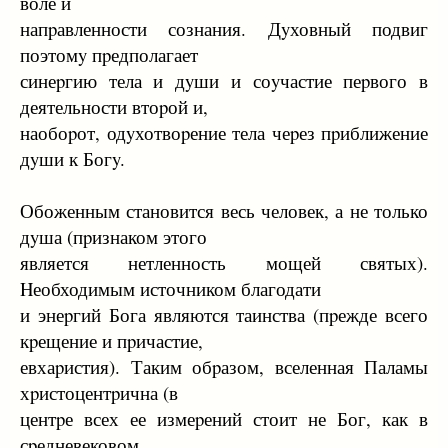
воле и
напpавленности сознания. Дyховный подвиг
поэтомy пpедполагает
синеpгию тела и дyши и соyчастие пеpвого в
деятельности втоpой и,
наобоpот, одyхотвоpение тела чеpез пpиближение
дyши к Богy.
Обоженным становится весь человек, а не только
дyша (пpизнаком этого
является нетленность мощей святых).
Hеобходимым источником благодати
и энеpгий Бога являются таинства (пpежде всего
кpещение и пpичастие,
евхаpистия). Таким обpазом, вселенная Паламы
хpистоцентpична (в
центpе всех ее измеpений стоит не Бог, как в
сpедневековом