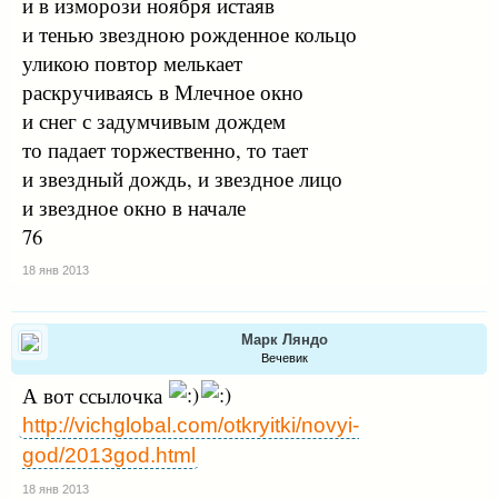
и в изморози ноября истаяв
и тенью звездною рожденное кольцо
уликою повтор мелькает
раскручиваясь в Млечное окно
и снег с задумчивым дождем
то падает торжественно, то тает
и звездный дождь, и звездное лицо
и звездное окно в начале
76
18 янв 2013
Марк Ляндо
Вечевик
А вот ссылочка
http://vichglobal.com/otkryitki/novyi-
god/2013god.html
18 янв 2013