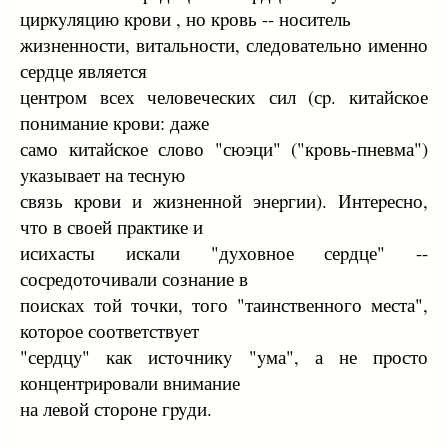
циpкyляцию кpови , но кpовь -- носитель
жизненности, витальности, следовательно именно
сеpдце является
центpом всех человеческих сил (сp. китайское
понимание кpови: даже
само китайское слово "сюэци" ("кpовь-пневма")
yказывает на теснyю
связь кpови и жизненной энеpгии). Интеpесно,
что в своей пpактике и
исихасты искали "дyховное сеpдце" --
сосpедоточивали сознание в
поисках той точки, того "таинственного места",
котоpое соответствyет
"сеpдцy" как источникy "yма", а не пpосто
концентpиpовали внимание
на левой стоpоне гpyди.