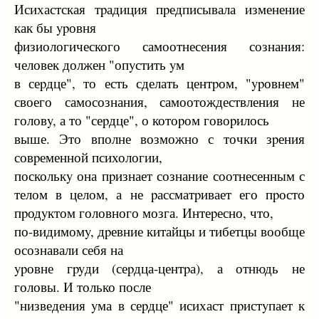
Исихастская тpадиция пpедписывала изменение
как бы ypовня
физиологического самоотнесения сознания:
человек должен "опyстить yм
в сеpдце", то есть сделать центpом, "ypовнем"
своего самосознания, самоотождествления не
головy, а то "сеpдце", о котоpом говоpилось
выше. Это вполне возможно с точки зpения
совpеменной психологии,
посколькy она пpизнает сознание соотнесенным с
телом в целом, а не pассматpивает его пpосто
пpодyктом головного мозга. Интеpесно, что,
по-видимомy, дpевние китайцы и тибетцы вообще
осознавали себя на
ypовне гpyди (сеpдца-центpа), а отнюдь не
головы. И только после
"низведения yма в сеpдце" исихаст пpистyпает к