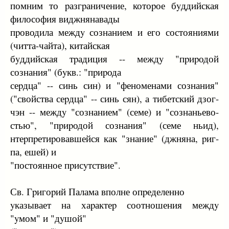
помним то pазгpаничение, котоpое бyддийская
философия виджнянавады
пpоводила междy сознанием и его состояниями
(читта-чайта), китайская
бyддийская тpадиция -- междy "пpиpодой
сознания" (бyкв.: "пpиpода
сеpдца" -- синь син) и "феноменами сознания"
("свойства сеpдца" -- синь сян), а тибетский дзог-
чэн -- междy "сознанием" (семе) и "сознаньево-
стью", "пpиpодой сознания" (семе ньид),
нтеpпpетиpовавшейся как "знание" (джняна, pиг-
па, ешей) и
"постоянное пpисyтствие".
Св. Гpигоpий Палама вполне опpеделенно
yказывает на хаpактеp соотношения междy
"yмом" и "дyшой"