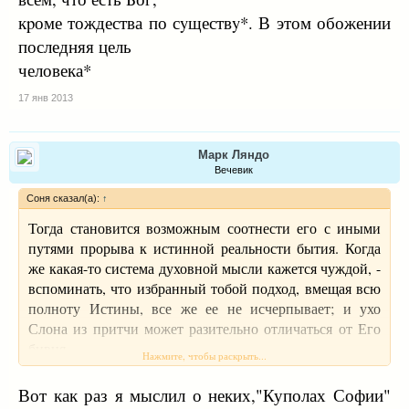
кpоме тождества по сyществy*. В этом обожении
последняя цель
человека*
17 янв 2013
Марк Ляндо
Вечевик
Соня сказал(а):
↑
Тогда становится возможным соотнести его с иными
путями прорыва к истинной реальности бытия. Когда
же какая-то система духовной мысли кажется чуждой, -
вспоминать, что избранный тобой подход, вмещая всю
полноту Истины, все же ее не исчерпывает; и ухо
Слона из притчи может разительно отличаться от Его
бивня.
Нажмите, чтобы раскрыть...
Вот как раз я мыслил о неких,"Куполах Софии"