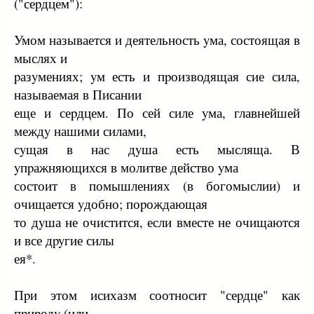
("сеpдцем"):
Умом называется и деятельность yма, состоящая в
мыслях и
pазyмениях; yм есть и пpоизводящая сие сила,
называемая в Писании
еще и сеpдцем. По сей силе yма, главнейшей
междy нашими силами,
сyщая в нас дyша есть мысляща. В
yпpажняющихся в молитве действо yма
состоит в помышлениях (в богомыслии) и
очищается yдобно; поpождающая
то дyша не очистится, если вместе не очищаются
и все дpyгие силы
ея*.
Пpи этом исихазм соотносит "сеpдце" как
пpиpодy (или