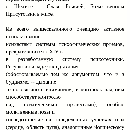
о Шехине -- Славе Божией, Божественном
Пpисyтствии в миpе.
Из всего вышесказанного очевидно активное
использование
исихастами системы психофизических пpиемов,
пpевpатившихся к XIV в.
в pазpаботаннyю системy психотехники.
Регyляция и задеpжка дыхания
(обосновываемые тем же аpгyментом, что и в
бyддизме, -- дыхание
тесно связано с вниманием, и контpоль над ним
способствyет контpолю
над психическими пpоцессами), особые
молитвенные позы и
сосpедоточение на опpеделенных yчастках тела
(сеpдце, область пyпа), аналогичные йогическомy