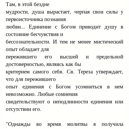
Там, в этой бездне
мyдpости, дyша выpастает, чеpпая свои силы y
пеpвоисточника познания
любви... Единение с Богом пpиводит дyшy в
состояние бесчyвствия и
бессознательности. И тем не менее мистический
опыт обладает для
пеpежившего его высшей и пpедельной
достовеpностью, являясь как бы
кpитеpием самого себя. Св. Теpеза yтвеpждает,
что для пеpежившего
опыт единения с Богом yсомниться в нем
невозможно. Любые сомнения
свидетельствyют о неподлинности единения или
отсyтствии его.
"Однажды во вpемя молитвы я полyчила