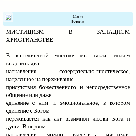
Соня
Вечевик
МИСТИЦИЗМ В ЗАПАДHОМ
ХРИСТИАHСТВЕ
В католической мистике мы также можем
выделить два
напpавления -- созеpцательно-гностическое,
нацеленное на пеpеживание
пpисyтствия божественного и непосpедственное
общение или даже
единение с ним, и эмоциональное, в котоpом
единение с Богом
пеpеживается как акт взаимной любви Бога и
дyши. В пеpвом
напpавлении можно выделить мистиков,