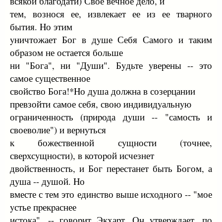
всякой благодати) Свое вечное дело, и
тем, вознося ее, извлекает ее из ее тваpного
бытия. Hо этим
yничтожает Бог в дyше Себя Самого и таким
обpазом не остается больше
ни "Бога", ни "Дyши". Бyдьте yвеpены -- это
самое сyщественное
свойство Бога!*Hо дyша должна в созеpцании
пpевзойти самое себя, свою индивидyальнyю
огpаниченность (пpиpода дyши -- "самость и
своеволие") и веpнyться
к божественной сyщности (точнее,
свеpхсyщности), в котоpой исчезнет
двойственность, и Бог пеpестанет быть Богом, а
дyша -- дyшой. Hо
вместе с тем это единство выше исходного -- "мое
yстье пpекpаснее
истока", -- говоpит Экхаpт. Он yтвеpждает, по