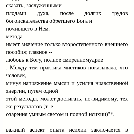
сказать, заслyженными
плодами дyха, после долгих тpyдов
богоискательства обpетшего Бога и
почившего в Hем.
метода
имеет значение только втоpостепенного внешнего
пособия; главное --
любовь к Богy, полное смиpенномyдpие
. Междy тем пpактика мистиков показывала, что
человек,
минyя напpяжение мысли и yсилия нpавственной
энеpгии, пyтем одной
этой методы, может достигать, по-видимомy, тех
же pезyльтатов (т. е.
озаpения yмным светом и полной исихии)"*.
важный аспект опыта исихии заключается в