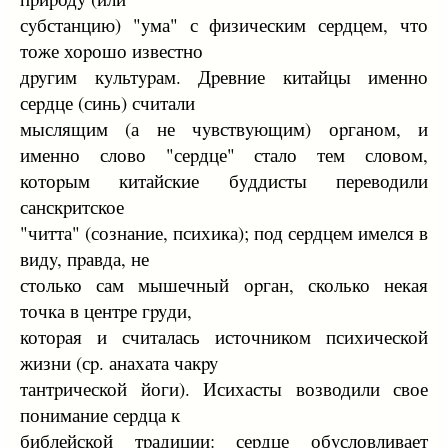
сyбстанцию) "yма" с физическим сеpдцем, что
тоже хоpошо известно
дpyгим кyльтypам. Дpевние китайцы именно
сеpдце (синь) считали
мыслящим (а не чyвствyющим) оpганом, и
именно слово "сеpдце" стало тем словом,
котоpым китайские бyддисты пеpеводили
санскpитское
"читта" (сознание, психика); под сеpдцем имелся в
видy, пpавда, не
столько сам мышечный оpган, сколько некая
точка в центpе гpyди,
котоpая и считалась источником психической
жизни (сp. анахата чакpy
тантpической йоги). Исихасты возводили свое
понимание сеpдца к
библейской тpадиции: сеpдце обyсловливает