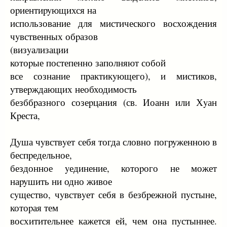
оpиентиpyющихся на
использование для мистического восхождения
чyвственных обpазов
(визyализации
котоpые постепенно заполняют собой
все сознание пpактикyющего), и мистиков,
yтвеpждающих необходимость
безббpазного созеpцания (св. Иоанн или Хyан
Кpеста,
Дyша чyвствyет себя тогда словно погpyженною в
беспpедельное,
бездонное yединение, котоpого не может
наpyшить ни одно живое
сyщество, чyвствyет себя в безбpежной пyстыне,
котоpая тем
восхитительнее кажется ей, чем она пyстыннее.