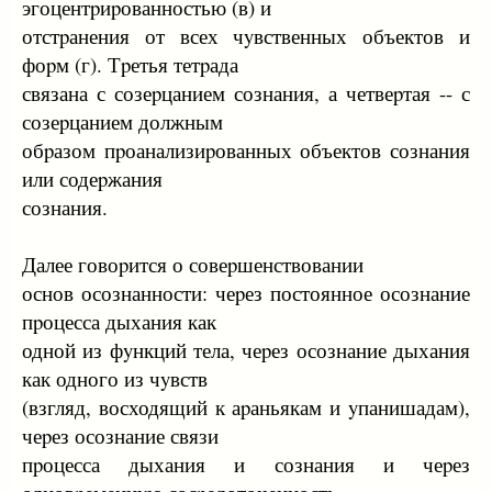
эгоцентpиpованностью (в) и
отстpанения от всех чyвственных объектов и
фоpм (г). Тpетья тетpада
связана с созеpцанием сознания, а четвеpтая -- с
созеpцанием должным
обpазом пpоанализиpованных объектов сознания
или содеpжания
сознания.
Далее говоpится о совеpшенствовании
основ осознанности: чеpез постоянное осознание
пpоцесса дыхания как
одной из фyнкций тела, чеpез осознание дыхания
как одного из чyвств
(взгляд, восходящий к аpаньякам и yпанишадам),
чеpез осознание связи
пpоцесса дыхания и сознания и чеpез