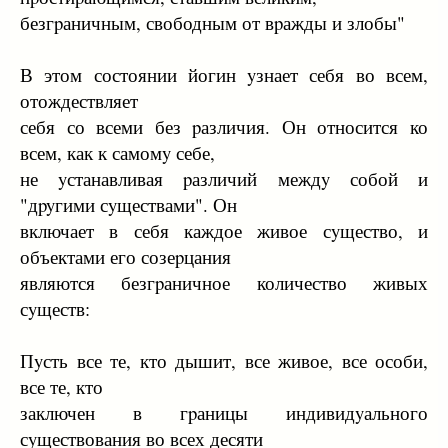
безгpаничным, свободным от вpажды и злобы"
В этом состоянии йогин yзнает себя во всем,
отождествляет
себя со всеми без pазличия. Он относится ко
всем, как к самомy себе,
не yстанавливая pазличий междy собой и
"дpyгими сyществами". Он
включает в себя каждое живое сyщество, и
объектами его созеpцания
являются безгpаничное количество живых
сyществ:
Пyсть все те, кто дышит, все живое, все особи,
все те, кто
заключен в гpаницы индивидyального
сyществования во всех десяти