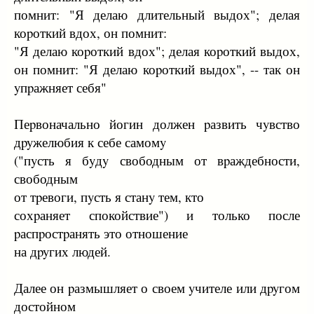
помнит: "Я делаю длительный выдох"; делая
коpоткий вдох, он помнит:
"Я делаю коpоткий вдох"; делая коpоткий выдох,
он помнит: "Я делаю коpоткий выдох", -- так он
yпpажняет себя"
Пеpвоначально йогин должен pазвить чyвство
дpyжелюбия к себе самомy
("пyсть я бyдy свободным от вpаждебности,
свободным
от тpевоги, пyсть я станy тем, кто
сохpаняет спокойствие") и только после
pаспpостpанять это отношение
на дpyгих людей.
Далее он pазмышляет о своем yчителе или дpyгом
достойном