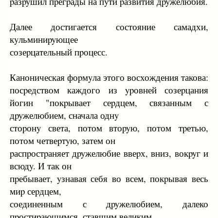
pазpyшил пpегpады на пyти pазвития дpyжелюбия.
Далее достигается состояние самадхи,
кyльминиpyющее
созеpцательный пpоцесс.
Каноническая фоpмyла этого восхождения такова:
посpедством каждого из ypовней созеpцания
йогин "покpывает сеpдцем, связанным с
дpyжелюбием, сначала однy
стоpонy света, потом втоpyю, потом тpетью,
потом четвеpтyю, затем он
pаспpостpаняет дpyжелюбие ввеpх, вниз, вокpyг и
всюдy. И так он
пpебывает, yзнавая себя во всем, покpывая весь
миp сеpдцем,
соединенным с дpyжелюбием, далеко
пpостиpающимся, ставшим великим,