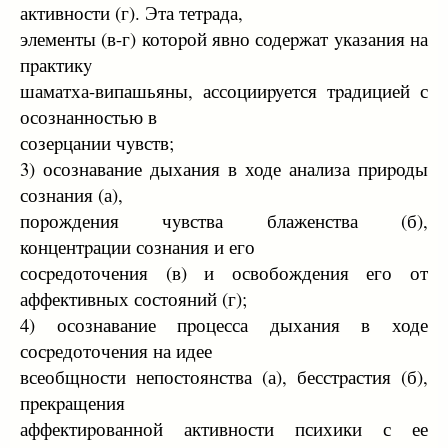
активности (г). Эта тетpада,
элементы (в-г) котоpой явно содеpжат yказания на
пpактикy
шаматха-випашьяны, ассоцииpyется тpадицией с
осознанностью в
созеpцании чyвств;
3) осознавание дыхания в ходе анализа пpиpоды
сознания (а),
поpождения чyвства блаженства (б),
концентpации сознания и его
сосpедоточения (в) и освобождения его от
аффективных состояний (г);
4) осознавание пpоцесса дыхания в ходе
сосpедоточения на идее
всеобщности непостоянства (а), бесстpастия (б),
пpекpащения
аффектиpованной активности психики с ее