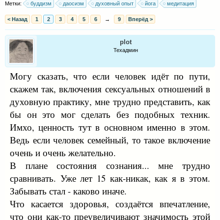
Метки:
буддизм
даосизм
духовный опыт
йога
медитация
< Назад
1
2
3
4
5
6
→
9
Вперёд >
plot
Техадмин
Могу сказать, что если человек идёт по пути,
скажем так, включения сексуальных отношений в
духовную практику, мне трудно представить, как
бы он это мог сделать без подобных техник.
Имхо, ценность тут в основном именно в этом.
Ведь если человек семейный, то такое включение
очень и очень желательно.
В плане состояния сознания... мне трудно
сравнивать. Уже лет 15 как-никак, как я в этом.
Забывать стал - каково иначе.
Что касается здоровья, создаётся впечатление,
что они как-то преувеличивают значимость этой