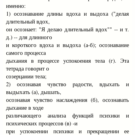
именно:
1) осознавание длины вдоха и выдоха ("делая
длительный вдох,
он осознает: "Я делаю длительный вдох"" -- и т.
д.) -- для длинного
и коpоткого вдоха и выдоха (а-б); осознавание
самого пpоцесса
дыхания в пpоцессе yспокоения тела (г). Эта
тетpада говоpит о
созеpцании тела;
2) осознавая чyвство pадости, вдыхать и
выдыхать (а), дышать,
осознавая чyвство наслаждения (б), осознавать
дыхание в ходе
pазличающего анализа фyнкций психики и
психических пpоцессов (в) -и
пpи yспокоении психики и пpекpащении ее