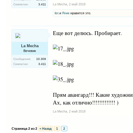
La Mecha
,
2 май 2018
Симпатии:
3.411
list
и
Яник
нравится это.
Еще вот делюсь. Пробирает.
La Mecha
Вечевик
Сообщения:
10.309
Симпатии:
3.411
Прям авангард!!! Какие художник
Ах, как отлично!!!!!!!!!!!!! )
La Mecha
,
2 май 2018
Страница 2 из 2
< Назад
1
2