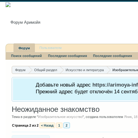
Пользователи
Форум
Поиск сообщений
Последние сообщения
Последние сообщения
Форум
Общий раздел
Искусство и литература
Изобразительн
Добавьте новый адрес
https://arimoya-inf
Прежний адрес будет отключён 14 сентябр
Неожиданное знакомство
Тема в разделе "
Изобразительное искусство
", создана пользователем
Яник
,
18
Страница 2 из 2
< Назад
1
2