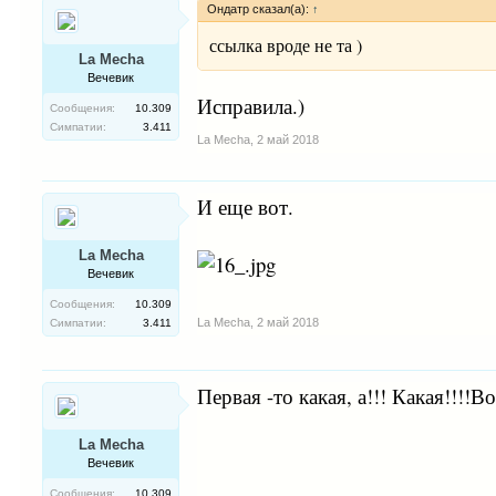
Ондатр сказал(а):
↑
ссылка вроде не та )
La Mecha
Вечевик
Исправила.)
Сообщения:
10.309
Симпатии:
3.411
La Mecha
,
2 май 2018
И еще вот.
La Mecha
Вечевик
Сообщения:
10.309
La Mecha
,
2 май 2018
Симпатии:
3.411
Первая -то какая, а!!! Какая!!!!Вот
La Mecha
Вечевик
Сообщения:
10.309