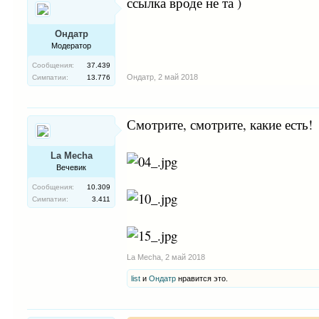
ссылка вроде не та )
Ондатр
Модератор
Сообщения:
37.439
Ондатр
,
2 май 2018
Симпатии:
13.776
Смотрите, смотрите, какие есть!
La Mecha
Вечевик
Сообщения:
10.309
Симпатии:
3.411
La Mecha
,
2 май 2018
list
и
Ондатр
нравится это.