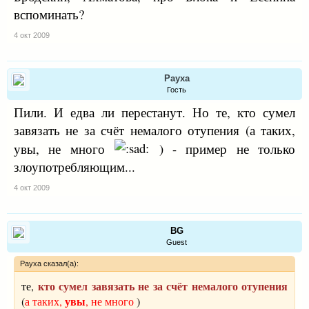
вспоминать?
4 окт 2009
Рауха
Гость
Пили. И едва ли перестанут. Но те, кто сумел
завязать не за счёт немалого отупения (а таких,
увы, не много
) - пример не только
злоупотребляющим...
4 окт 2009
BG
Guest
Рауха сказал(а):
кто сумел завязать не за счёт немалого отупения
те,
увы
(
а таких,
, не много
)