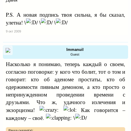
P.S. А новая подпись твоя сильна, я бы сказал,
улетна! \
/ \
/ \
/
9 окт 2009
Immanuil
Guest
Насколько я понимаю, теперь каждый о своем,
согласно поговорке: у кого что болит, тот о том и
говорит: кто об аденоме простаты, кто об
одержимости пивным демоном, а кто просто о
непринужденном проведении времени с
друзьями. Что ж, удачного излечения и
экзорцизма!
Как говорится –
каждому – своё.
\
/
Рауха сказал(а):