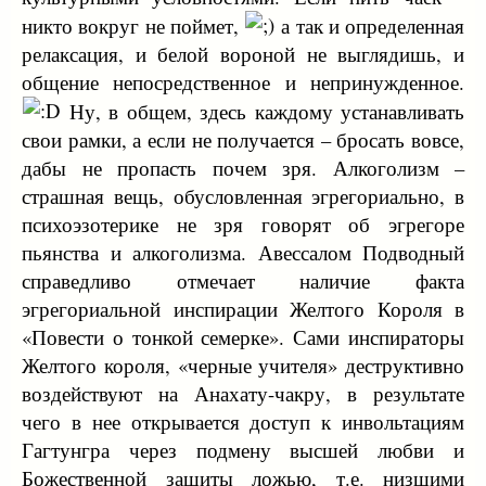
никто вокруг не поймет,
а так и определенная
релаксация, и белой вороной не выглядишь, и
общение непосредственное и непринужденное.
Ну, в общем, здесь каждому устанавливать
свои рамки, а если не получается – бросать вовсе,
дабы не пропасть почем зря. Алкоголизм –
страшная вещь, обусловленная эгрегориально, в
психоэзотерике не зря говорят об эгрегоре
пьянства и алкоголизма. Авессалом Подводный
справедливо отмечает наличие факта
эгрегориальной инспирации Желтого Короля в
«Повести о тонкой семерке». Сами инспираторы
Желтого короля, «черные учителя» деструктивно
воздействуют на Анахату-чакру, в результате
чего в нее открывается доступ к инвольтациям
Гагтунгра через подмену высшей любви и
Божественной защиты ложью, т.е. низшими