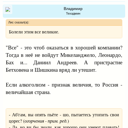
Владимир
Техадмин
Лис сказал(а):
Болели этим все великие.
"Все" - это чтоб оказаться в хорошей компании?
Тогда в неё не войдут Микеланджело, Леонардо,
Бах и... Даниил Андреев. А пристрастие
Бетховена и Шишкина вряд ли утешит.
Если алкоголизм - признак величия, то Россия -
величайшая страна.
- Аб'гам, вы опять пьёте - шо, пытаетесь утопить свои
цорес? (
огорчения - прим. ред.
)
- Да, но ви бы знали, как хорошо они умеют плавать!