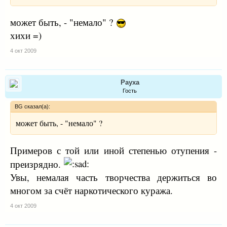
может быть, - "немало" ?
хихи =)
4 окт 2009
Рауха
Гость
BG сказал(а):
может быть, - "немало" ?
Примеров с той или иной степенью отупения -
преизрядно.
Увы, немалая часть творчества держиться во
многом за счёт наркотического куража.
4 окт 2009