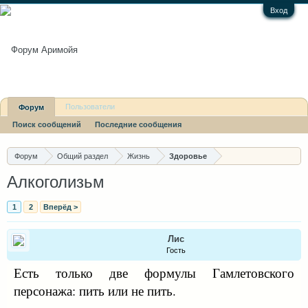
Вход
Пользователи
Форум
Поиск сообщений
Последние сообщения
Последние сообщения
Форум
Общий раздел
Жизнь
Здоровье
Алкоголизьм
1
2
Вперёд >
Лис
Гость
Есть только две формулы Гамлетовского
персонажа: пить или не пить.