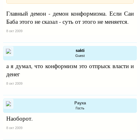
Главный демон - демон конформизма. Если Саи
Баба этого не сказал - суть от этого не меняется.
8 окт 2009
sakti
Guest
а я думал, что конформизм это отпрыск власти и
денег
8 окт 2009
Рауха
Гость
Наоборот.
8 окт 2009