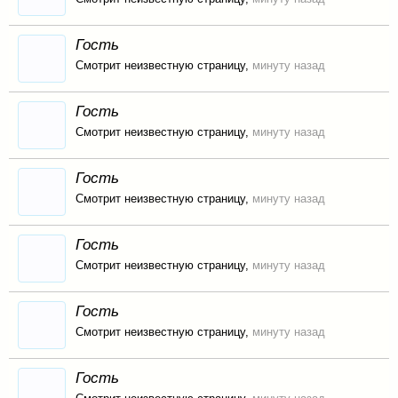
Гость
Смотрит неизвестную страницу,
минуту назад
Гость
Смотрит неизвестную страницу,
минуту назад
Гость
Смотрит неизвестную страницу,
минуту назад
Гость
Смотрит неизвестную страницу,
минуту назад
Гость
Смотрит неизвестную страницу,
минуту назад
Гость