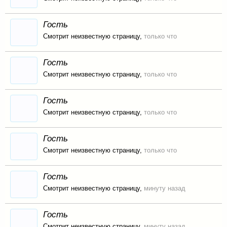
Гость
Смотрит неизвестную страницу,
только что
Гость
Смотрит неизвестную страницу,
только что
Гость
Смотрит неизвестную страницу,
только что
Гость
Смотрит неизвестную страницу,
только что
Гость
Смотрит неизвестную страницу,
минуту назад
Гость
Смотрит неизвестную страницу,
минуту назад