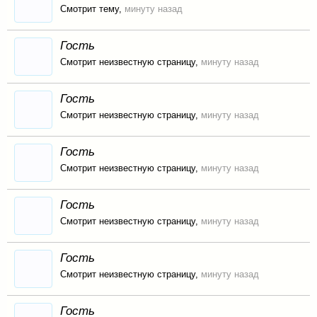
Смотрит тему,
минуту назад
Гость
Смотрит неизвестную страницу,
минуту назад
Гость
Смотрит неизвестную страницу,
минуту назад
Гость
Смотрит неизвестную страницу,
минуту назад
Гость
Смотрит неизвестную страницу,
минуту назад
Гость
Смотрит неизвестную страницу,
минуту назад
Гость