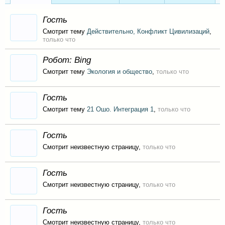
Гость
Смотрит тему
Действительно, Конфликт Цивилизаций
,
только что
Робот:
Bing
Смотрит тему
Экология и общество
,
только что
Гость
Смотрит тему
21 Ошо. Интеграция 1
,
только что
Гость
Смотрит неизвестную страницу,
только что
Гость
Смотрит неизвестную страницу,
только что
Гость
Смотрит неизвестную страницу,
только что