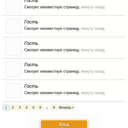
Гость
Смотрит неизвестную страницу,
минуту назад
Гость
Смотрит неизвестную страницу,
минуту назад
Гость
Смотрит неизвестную страницу,
минуту назад
Гость
Смотрит неизвестную страницу,
минуту назад
Гость
Смотрит неизвестную страницу,
минуту назад
1
2
3
4
5
6
→
8
Вперёд >
Вход