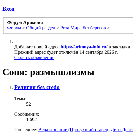
Вход
Форум Аримойя
Форум
>
Общий раздел
>
Роза Мира без берегов
>
Добавьте новый адрес
https://arimoya-info.ru/
в закладки.
Прежний адрес будет отключён 14 сентября 2026 г.
Скрыть объявление
Соня: размышлизмы
Религия без credo
Темы:
52
Сообщения:
1.692
Последнее:
Вера и знание (Протухший старец, Дети Девс