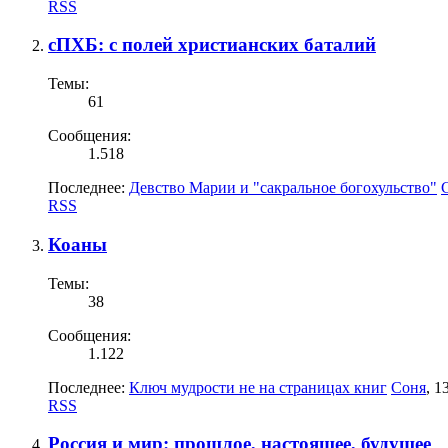
RSS
сПХБ: с полей христианских баталий
Темы:
61
Сообщения:
1.518
Последнее:
Девство Марии и "сакральное богохульство"
RSS
Коаны
Темы:
38
Сообщения:
1.122
Последнее:
Ключ мудрости не на страницах книг
Соня
,
1
RSS
Россия и мир: прошлое, настоящее, будущее