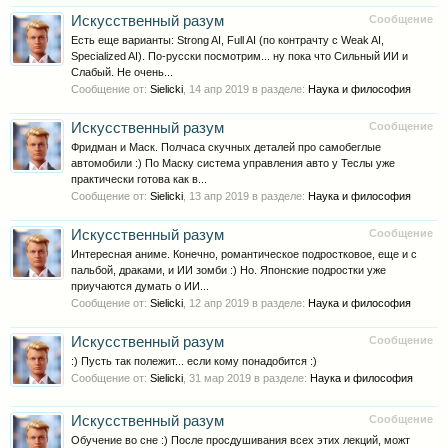
Искусственный разум
Сообщение
Есть еще варианты: Strong AI, Full AI (по контрачту с Weak AI,
Specialized AI). По-русски посмотрим... ну пока что Сильный ИИ и
Слабый. Не очень...
Сообщение от:
Sielicki
,
14 апр 2019
в разделе:
Наука и философия
Искусственный разум
Сообщение
Фридман и Маск. Полчаса скучных деталей про самобеглые
автомобили :) По Маску система управления авто у Теслы уже
практически готова как в...
Сообщение от:
Sielicki
,
13 апр 2019
в разделе:
Наука и философия
Искусственный разум
Сообщение
Интересная аниме. Конечно, романтическое подростковое, еще и с
пальбой, драками, и ИИ зомби :) Но. Японские подростки уже
приучаются думать о ИИ...
Сообщение от:
Sielicki
,
12 апр 2019
в разделе:
Наука и философия
Искусственный разум
Сообщение
:) Пусть так полежит... если кому понадобится :)
Сообщение от:
Sielicki
,
31 мар 2019
в разделе:
Наука и философия
Искусственный разум
Сообщение
Обучение во сне :) После просдушивания всех этих лекций, можт