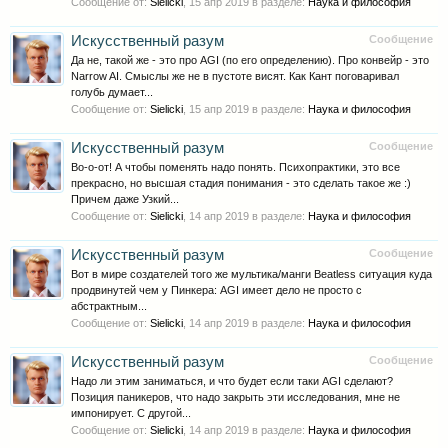
Сообщение от:
Sielicki
,
15 апр 2019
в разделе:
Наука и философия
Искусственный разум
Сообщение
Да не, такой же - это про AGI (по его определению). Про конвейр - это
Narrow AI. Смыслы же не в пустоте висят. Как Кант поговаривал
голубь думает...
Сообщение от:
Sielicki
,
15 апр 2019
в разделе:
Наука и философия
Искусственный разум
Сообщение
Во-о-от! А чтобы поменять надо понять. Психопрактики, это все
прекрасно, но высшая стадия понимания - это сделать такое же :)
Причем даже Узкий...
Сообщение от:
Sielicki
,
14 апр 2019
в разделе:
Наука и философия
Искусственный разум
Сообщение
Вот в мире создателей того же мультика/манги Beatless ситуация куда
продвинутей чем у Пинкера: AGI имеет дело не просто с
абстрактным...
Сообщение от:
Sielicki
,
14 апр 2019
в разделе:
Наука и философия
Искусственный разум
Сообщение
Надо ли этим заниматься, и что будет если таки AGI сделают?
Позиция паникеров, что надо закрыть эти исследования, мне не
импонирует. С другой...
Сообщение от:
Sielicki
,
14 апр 2019
в разделе:
Наука и философия