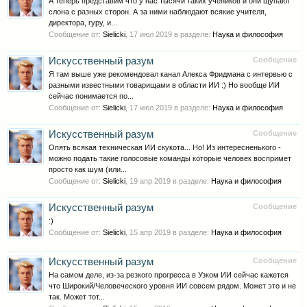
А теперь представим что у нас тысячи таких учеников и они щупают
слона с разных сторон. А за ними наблюдают всякие учителя,
директора, гуру, и...
Сообщение от:
Sielicki
,
17 июл 2019
в разделе:
Наука и философия
Искусственный разум
Сообщение
Я там выше уже рекомендовал канал Алекса Фридмана с интервью с
разными известными товарищами в области ИИ :) Но вообще ИИ
сейчас понимается по...
Сообщение от:
Sielicki
,
17 июл 2019
в разделе:
Наука и философия
Искусственный разум
Сообщение
Опять всякая техническая ИИ скукота... Но! Из интересненького -
можно подать такие голосовые команды которые человек воспримет
просто как шум (или...
Сообщение от:
Sielicki
,
19 апр 2019
в разделе:
Наука и философия
Искусственный разум
Сообщение
:)
Сообщение от:
Sielicki
,
15 апр 2019
в разделе:
Наука и философия
Искусственный разум
Сообщение
На самом деле, из-за резкого прогресса в Узком ИИ сейчас кажется
что Широкий/Человеческого уровня ИИ совсем рядом. Может это и не
так. Может тот...