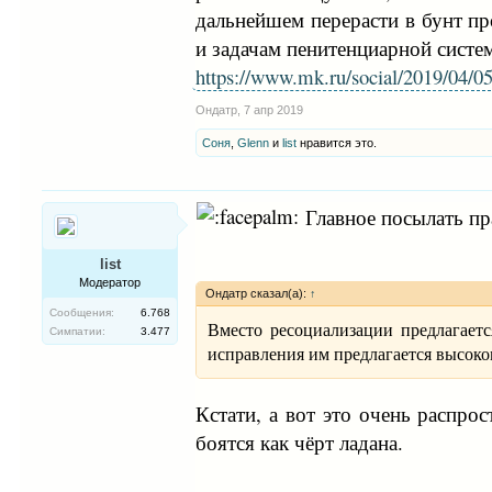
дальнейшем перерасти в бунт про
и задачам пенитенциарной систе
https://www.mk.ru/social/2019/04/05
Ондатр
,
7 апр 2019
Соня
,
Glenn
и
list
нравится это.
Главное посылать пр
list
Модератор
Ондатр сказал(а):
↑
Сообщения:
6.768
Вместо ресоциализации предлагаетс
Симпатии:
3.477
исправления им предлагается высоко
Кстати, а вот это очень распр
боятся как чёрт ладана.