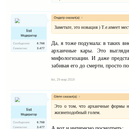
Ондатр сказал(а):
↑
Заметьте, это новация ) Т.е.имеет м
list
Модератор
Да, я тоже подумала: в таких в
Сообщения:
6.768
архаичные кары. Это выгляди
Симпатии:
3.477
мифологизации. И даже предста
забивая его до смерти, просто п
list
,
29 мар 2019
Glenn сказал(а):
↑
Это о том, что архаичные формы н
list
жизнеподобный голем.
Модератор
Сообщения:
6.768
А вот и интересно посмотреть:
Симпатии:
3.477