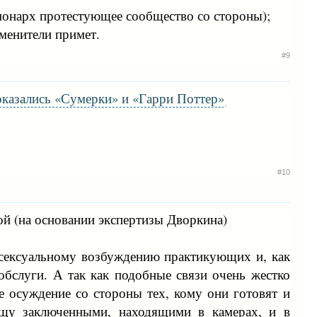
и монарх протестующее сообщество со стороны);
аменители примет.
#9
оказались «Сумерки» и «Гарри Поттер»
#10
й (на основании экспертизы Дворкина)
сексуальному возбуждению практикующих и, как
бслуги. А так как подобные связи очень жестко
е осуждение со стороны тех, кому они готовят и
ищу заключенными, находящими в камерах, и в