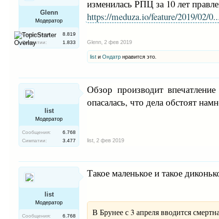
изменилась РПЦ за 10 лет правл
Glenn
https://meduza.io/feature/2019/02/0.
Модератор
Сообщения:
8.819
Glenn
,
2 фев 2019
Симпатии:
1.833
list
и
Ондатр
нравится это.
Обзор производит впечатление 
опасалась, что дела обстоят нам
list
Модератор
Сообщения:
6.768
list
,
2 фев 2019
Симпатии:
3.477
Такое маленькое и такое диконько
list
Модератор
В Брунее с 3 апреля вводится смертн
Сообщения:
6.768