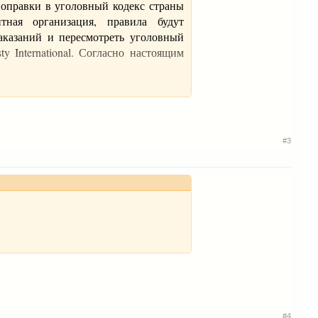
 поправки в уголовный кодекс страны
тная организация, правила будут
аказаний и пересмотреть уголовный
y International. Согласно настоящим
#3
 во главе. Султан Брунея Хассанал
имерно в 20 миллиардов долларов. В
у, которая предусматривает строгие
небрачных детей и пропуск пятничной
#4