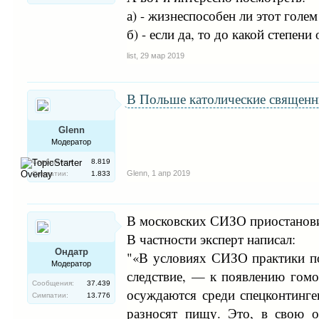
а) - жизнеспособен ли этот голе
б) - если да, то до какой степен
list
,
29 мар 2019
В Польше католические священн
Glenn
Модератор
Сообщения:
8.819
Glenn
,
1 апр 2019
Симпатии:
1.833
В московских СИЗО приостанови
В частности эксперт написал:
Ондатр
"«В условиях СИЗО практики п
Модератор
следствие, — к появлению гомо
Сообщения:
37.439
осуждаются среди спецконтинген
Симпатии:
13.776
разносят пищу. Это, в свою 