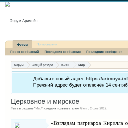
Пользователи
Форум
Поиск сообщений
Последние сообщения
Последние сообщения
Форум
Общий раздел
Жизнь
Мир
Добавьте новый адрес
https://arimoya-inf
Прежний адрес будет отключён 14 сентябр
Церковное и мирское
Тема в разделе "
Мир
", создана пользователем
Glenn
,
2 фев 2019
.
«Взглядам патриарха Кирилла о