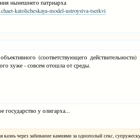
ения нынешнего патриарха
..chaet-katolicheskaya-model-ustroystva-tserkvi
объективного (соответствующего действительности) 
ного хуже - совсем отошла от среды.
е государство у олигарха...
ая казнь через забивание камнями за однополый секс, супружес