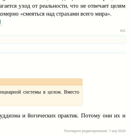
гается уход от реальности, что не отвечает целям
омерно «смеяться над страхами всего мира».
l
#11
тенциарной системы в целом. Вместо
буддизма и йогических практик. Потому они их и
Последнее редактирование:
7 апр 2019