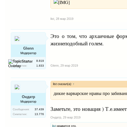
list
,
28 мар 2019
Это о том, что архаичные форм
жизнеподобный голем.
Glenn
Модератор
Сообщения:
8.819
Glenn
,
29 мар 2019
Симпатии:
1.833
list сказал(а):
↑
дикие варварские нравы про забива
Ондатр
Модератор
Заметьте, это новация ) Т.е.име
Сообщения:
37.439
Симпатии:
13.776
Ондатр
,
29 мар 2019
list
нравится это.