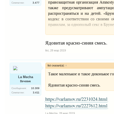
правозащитная организация Amnesty 
Симпатии:
3.477
также предусматривают ампутаци
распространяться и на детей. «Бр
кодекс в соответствии со своими об
правилам, за однополый секс в Бруне
Ядовитая красно-синяя смесь.
list
,
28 мар 2019
list сказал(а):
↑
Такое маленькое и такое диконькое го
La Mecha
Бруней — султанат в юго-восточно
Вечевик
Ядовитая красно-синяя смесь.
Болкиах — один из самых богатых г
Сообщения:
10.309
2014 году власти страны
объявили
о
Симпатии:
3.411
телесные наказания. Сегодня в Брун
https://varlamov.ru/2231024.html
молитвы.
https://varlamov.ru/2227612.html
https://philologist.livejournal.com/10831
La Mecha
,
28 мар 2019