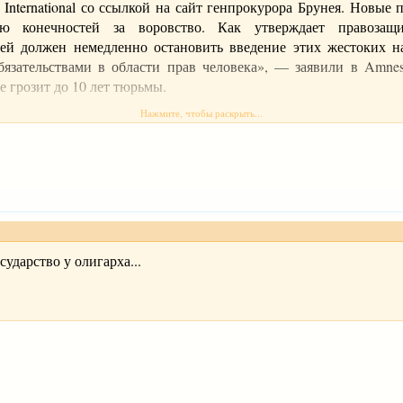
International со ссылкой на сайт генпрокурора Брунея. Новые
ю конечностей за воровство. Как утверждает правозащи
уней должен немедленно остановить введение этих жестоких н
язательствами в области прав человека», — заявили в Amnest
е грозит до 10 лет тюрьмы.
Нажмите, чтобы раскрыть...
сударство у олигарха...
й Азии, одно из пяти государств мира с абсолютным монархом
осударственных лидеров планеты, его состояние оценивают пр
 планах ввести законы шариата и исламскую правовую систем
ее уже запрещен алкоголь, действуют санкции за появление в
058.html