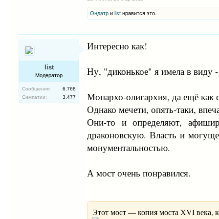
Ондатр
и
list
нравится это.
Интересно как!
list
Ну, "диконькое" я имела в виду 
Модератор
Сообщения:
6.768
Монархо-олигархия, да ещё как 
Симпатии:
3.477
Однако мечети, опять-таки, впеч
Они-то и определяют, афишир
драконовскую. Власть и могуще
монументальностью.
А мост очень понравился.
Этот мост — копия моста XVI века, к