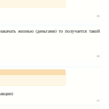
#5
акачать жизнью (деньгами) то получается такой
#6
еакции)
#7