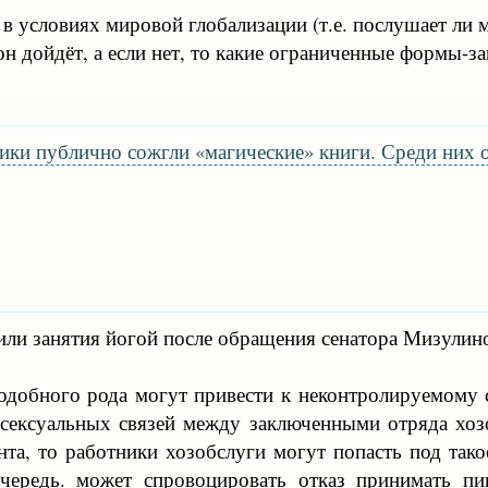
м в условиях мировой глобализации (т.е. послушает л
и он дойдёт, а если нет, то какие ограниченные формы-з
ики публично сожгли «магические» книги. Среди них 
ли занятия йогой после обращения сенатора Мизулино
одобного рода могут привести к неконтролируемому 
сексуальных связей между заключенными отряда хозо
та, то работники хозобслуги могут попасть под тако
очередь. может спровоцировать отказ принимать п