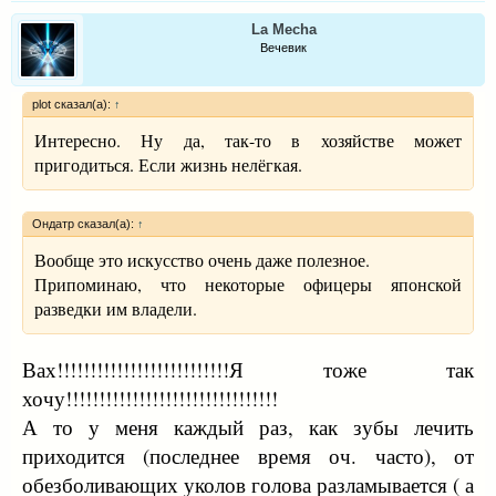
названного выше человека. Правительство Таиланда,
La Mecha
Тайская Сангха, Национальное бюро по буддизму
Вечевик
Таиланда не имеют к нему никакого отношения. Для
уточнения информации о нем, обращайтесь в
plot сказал(а):
↑
миграционную службу Таиланда и представителям
органов внутренних дел Таиланда, которые владеют
Интересно. Ну да, так-то в хозяйстве может
информацией о статусе этого человека, времени его
пригодиться. Если жизнь нелёгкая.
нахождения в Таиланде и т.п.
Мы сами открыты для сотрудничества и
Ондатр сказал(а):
↑
взаимодействия.
Вообще это искусство очень даже полезное.
Припоминаю, что некоторые офицеры японской
Пхра Аджан Чатри Хемапандха,
разведки им владели.
официальный представитель Тайской Сангхи в России,
СНГ и странах Балтии,
член Верховного Буддийского Совета Таиланда.
Вах!!!!!!!!!!!!!!!!!!!!!!!!!!Я тоже так
хочу!!!!!!!!!!!!!!!!!!!!!!!!!!!!!!!!
А то у меня каждый раз, как зубы лечить
приходится (последнее время оч. часто), от
обезболивающих уколов голова разламывается ( а