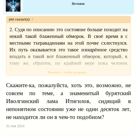
отношения к этому человеку. Мы не отвечаем за его
Вечевик
нетерпимость и дискриминационное отношение к
другим направлениям буддизма
plot сказал(а):
↑
Еще раз хочу подчеркнуть, что правительство
Таиланда, Тайская Сангха не поддерживают
2. Судя по описанию это состояние больше походит на
религиозный экстремизм и фундаментализм, потому
некий такой блаженный обморок. В своё время я с
что это очень опасные явления. Буддийский
местными тхеравадинами на этой почве схлестнулся.
экстремизм, может быть, даже более опасен, чем
Их путь оказывается это такое изощрённое средство
экстремизм других религий. В мире сейчас и так много
впадать в такой вот блаженный обморок, который, к
проблем и непонимания. Поэтому мы не поддерживаем
тому же, обратим, по крайней мере пока человек
религиозные и политические идеологии, подобные
физически жив. А когда не жив, то это просто этакое
Нажмите, чтобы раскрыть...
этим. Мы, буддисты, должны действовать дружелюбно,
небытие. И они стремятся к этому небытию. Небытие,
кооперативно, основываясь на взаимном уважении.
как и бытие, между тем, не должны относиться к
Скажите-ка, пожалуйста, хоть это, возможно, не
Традиционной Тайской Сангхе, буддистам тибетских
ниббане, поскольку то и другое - крайность
совсем по теме, а знаменитый бурятский
школ, буддистам России необходимо добиваться
Иволгинский лама Итигилов, сидящий в
взаимопонимания не только друг с другом, но и с
непонятном состоянии уже не один десяток лет,
другими религиями для создания настоящего,
подлинного благополучия человеческого общества и
не находится ли он в чем-то подобном?
окончания Самсары.
31 янв 2014
Извините, если в течение последних лет было
непонимание между буддистами из-за действий