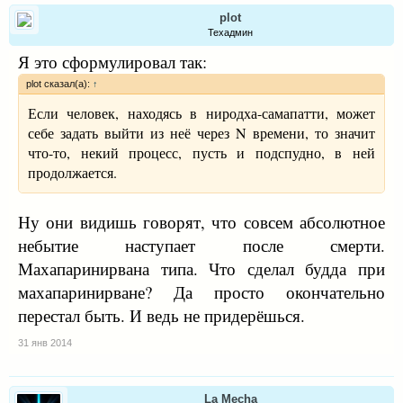
фундаментализм, в том числе буддийский экстремизм.
plot
Мы уверены, что все религии играют важную роль в
Техадмин
создании мира и благополучия в обществе.
Я это сформулировал так:
Несколько лет назад в Санкт-Петербурге появился
Олег Оноприенко
духовное имя
plot сказал(а):
↑
человек -
, имеющий
Паньяавудхо
никнеймом Топпер
и действующий под
.
Если человек, находясь в ниродха-самапатти, может
Он говорит о себе как о представителе Тайской Сангхи
себе задать выйти из неё через N времени, то значит
и буддисте тайской традиции, активно использует
что-то, некий процесс, пусть и подспудно, в ней
социальные сети и СМИ для рекламы своей
продолжается.
собственной, с нашей точки зрения экстремистской,
буддийской идеологии. Экстремизм выражается в
Ну они видишь говорят, что совсем абсолютное
отношении к буддизму Тхеравада как к единственно
небытие наступает после смерти.
правильной буддийской философии и единственно
правильной религии, принижении роли других школ и
Махапаринирвана типа. Что сделал будда при
направлений буддизма, других религий. О
махапаринирване? Да просто окончательно
нас часто
деятельности этого человека, его статусе
перестал быть. И ведь не придерёшься.
спрашивают представители самых разных
государственных органов Российской Федерации
.
31 янв 2014
Мы заявляем о том, что Правительство Таиланда,
Национальное бюро по буддизму не имеют никакого
La Mecha