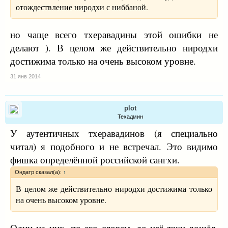
отождествление ниродхи с ниббаной.
но чаще всего тхеравадины этой ошибки не
делают ). В целом же действительно ниродхи
достижима только на очень высоком уровне.
31 янв 2014
plot
Техадмин
У аутентичных тхеравадинов (я специально
читал) я подобного и не встречал. Это видимо
фишка определённой российской сангхи.
Ондатр сказал(а):
↑
В целом же действительно ниродхи достижима только
на очень высоком уровне.
Один из них, по его словам, до неё таки дошёл.