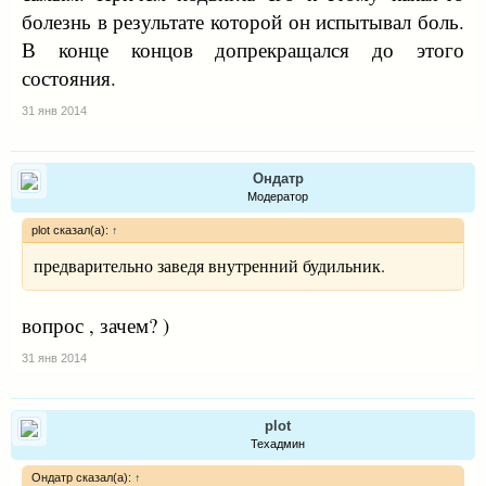
болезнь в результате которой он испытывал боль.
В конце концов допрекращался до этого
состояния.
31 янв 2014
Ондатр
Модератор
plot сказал(а):
↑
предварительно заведя внутренний будильник.
вопрос , зачем? )
31 янв 2014
plot
Техадмин
Ондатр сказал(а):
↑