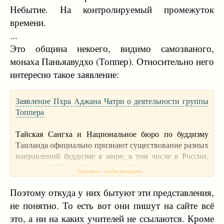
Небытие. На контролируемый промежуток
времени.
...
Это община некоего, видимо самозваного,
монаха Паньяавудхо (Топпер). Относительно него
интересно такое заявление:
Заявление Пхра Аджана Чатри о деятельности группы
Топпера
Тайская Сангха и Национальное бюро по буддизму
Таиланда официально признают существование разных
направлений буддизме в мире, в том числе в России,
странах СНГ и Прибалтике. Поэтому каждый год
Нажмите, чтобы раскрыть...
правительство Таиланда финансирует проведение
Международной буддийской конференции,
Поэтому откуда у них бытуют эти представления,
посвященный Дню Рождения, Просветления и Ухода
не понятно. То есть вот они пишут на сайте всё
Будды (День Весак), выделяя на это не менее 150 млн $,
это, а ни на каких учителей не ссылаются. Кроме
чтобы пригласить буддийских учителей и