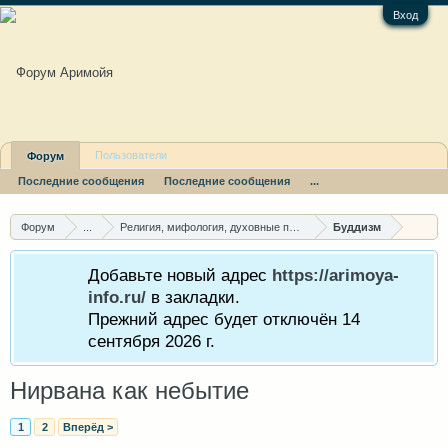
Вход
Пользователи
Форум
Последние сообщения
Последние сообщения
...
Форум
...
Религия, мифология, духовные пути
Буддизм
Добавьте новый адрес
https://arimoya-
info.ru/
в закладки.
Прежний адрес будет отключён 14
сентября 2026 г.
Нирвана как небытие
1
2
Вперёд >