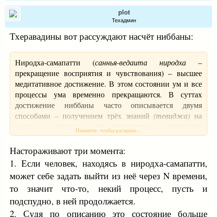
plot
Техадмин
Тхеравадины вот рассуждают насчёт ниббаны:
Ниродха-самапатти (
саннья-ведаита ниродха
–
прекращение восприятия и чувствования) – высшее
медитативное достижение. В этом состоянии ум и все
процессы ума временно прекращаются. В суттах
достижение ниббаны часто описывается двумя
способами – получением трёх знаний
(тевиджа)
на
основе 4 джханы, или посредством достижения
Нажмите, чтобы раскрыть...
ниродха-самапатти через последовательное
прохождение по всем джханам и бесформенным
Настораживают три момента:
сферам.
1. Если человек, находясь в ниродха-самапатти,
может себе задать выйти из неё через N времени,
● Ниродха-самапатти в суттах обозначается как
то значит что-то, некий процесс, пусть и
наивысшее счастье – (см.
Ниббана сутту,
также
МН 59
)
подспудно, в ней продолжается.
● В МН 31 Дост. Ануруддха говорит Будде, что не
видит более приятного и более возвышенного
2. Судя по описанию это состояние больше