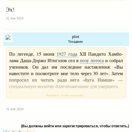
Эх!
31 янв 2014
plot
Техадмин
По легенде, 15 июня
1927 года
XII Пандито Хамбо-
лама Даша-Доржо Итигэлов сел в
позу лотоса
и собрал
учеников. Он дал им последние наставления: «Вы
навестите и посмотрите мое тело через 30 лет». Затем
попросил их читать ради него «hуга Намши» —
специальную молитву-благопожелание для умершего.
Ученики не осмелились произнести её в присутствии
Нажмите, чтобы раскрыть...
живого учителя. Тогда Хамбо-лама начал сам читать эту
молитву; постепенно и ученики подхватили её. Так,
31 янв 2014
находясь в состоянии
медитации
, XII Пандито Хамбо-
лама Даши-Доржо Итигэлов, согласно буддийскому
учению, ушел в
нирвану
.
(Вы должны войти или зарегистрироваться, чтобы ответить.)