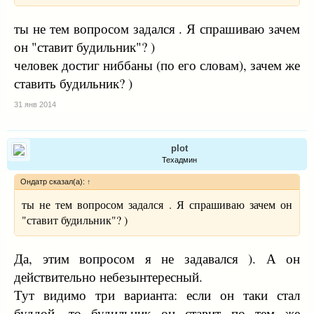
ты не тем вопросом задался . Я спрашиваю зачем
он "ставит будильник"? )
человек достиг ниббаны (по его словам), зачем же
ставить будильник? )
31 янв 2014
plot
Техадмин
Ондатр сказал(а):
↑
ты не тем вопросом задался . Я спрашиваю зачем он
"ставит будильник"? )
Да, этим вопросом я не задавался ). А он
действительно небезынтересный.
Тут видимо три варианта: если он таки стал
буддой, то будильник он ставит по тем же