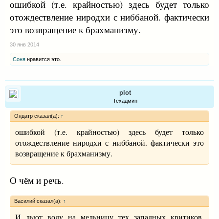
ошибкой (т.е. крайностью) здесь будет только
хочет попросить о чём-то Будда; 4) если
окончился срок, который был предварительно
отождествление ниродхи с ниббаной. фактически
установлен медитирующим до входа в ниродху.
это возвращение к брахманизму.
состояние ниродха-самапатти равно состоянию
30 янв 2014
ниббаны
после смерти архата (XXIII, 30; 52
Соня
нравится это.
plot
Техадмин
Ондатр сказал(а):
↑
ошибкой (т.е. крайностью) здесь будет только
отождествление ниродхи с ниббаной. фактически это
возвращение к брахманизму.
О чём и речь.
Василий сказал(а):
↑
И льют воду на мельницу тех западных критиков,