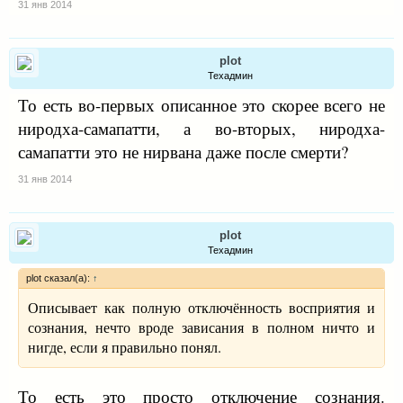
31 янв 2014
plot
Техадмин
То есть во-первых описанное это скорее всего не
ниродха-самапатти, а во-вторых, ниродха-
самапатти это не нирвана даже после смерти?
31 янв 2014
plot
Техадмин
plot сказал(а):
↑
Описывает как полную отключённость восприятия и
сознания, нечто вроде зависания в полном ничто и
нигде, если я правильно понял.
То есть это просто отключение сознания.