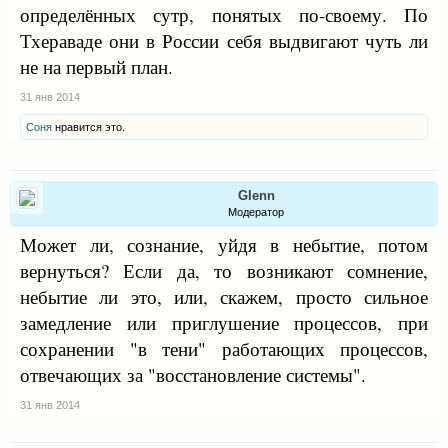
определённых сутр, понятых по-своему. По
представителей буддийских организаций со всего мира
Тхераваде они в России себя выдвигают чуть ли
для укрепления отношений между буддийскими
странами и группами со всех континентов.
не на первый план.
Однозначно, что тайский буддизм (Тхеравада) является
31 янв 2014
самым ортодоксальным и традиционным направлением
буддизма , но правительство Таиланда и Тайская
Соня
нравится это.
Сангха признают существование разных буддийских
направлений и школ.
Сохранение и развитие буддизма и Дхаммы, как
Glenn
буддийского наследия, требует сотрудничества и
Модератор
взаимопонимания между буддистами и буддийскими
Может ли, сознание, уйдя в небытие, потом
организациями. Необходимо сотрудничать без какой
вернуться? Если да, то возникают сомнение,
либо дискриминаци и нетерпимости. Цель сохранения
небытие ли это, или, скажем, просто сильное
и развития буддизма в России, СНГ, странах Балтии
замедление или приглушение процессов, при
требует максимального взаимодействия и
сохранении "в тени" работающих процессов,
сотрудничества. Сотрудничество между людьми для
сохранения учения Будды должно существовать не
отвечающих за "восстановление системы".
только между буддистами, но и между представителями
31 янв 2014
других религий. Правительство Таиланда и Тайская
сангха не поддерживают религиозный