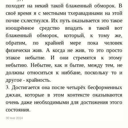
состояния, чем ниродха-самапатти. Будда подтверждает
походит на некий такой блаженный обморок. В
это: «Хорошо, Ануруддха, хорошо. Нет другого
своё время я с местными тхеравадинами на этой
приятного пребывания более возвышенного и более
почве схлестнулся. Их путь оказывается это такое
утончённого, нежели это». Далее монахи Кимбила и
изощрённое средство впадать в такой вот
Нандия называют ниродха-самапатти «уничтожением
загрязнений» (то есть, по сути, ниббаной).
блаженный обморок, который, к тому же,
обратим, по крайней мере пока человек
● Насчёт некоторых деталей в объяснении ниродхи-
физически жив. А когда не жив, то это просто
самапатти см.
Камабха сутту
этакое небытие. И они стремятся к этому
небытию. Небытие, как и бытие, между тем, не
Согласно комментаторской работе 5-го века н.э.
должны относиться к ниббане, поскольку то и
«Висуддхимагга»:
другое - крайность.
этого состояния могут достичь только
3. Достигается она после четырёх бесформенных
анагамины
и
араханты
, которые полностью
джхан, которые в этом контексте оказываются
развили все восемь
джхан
.
очень даже необходимыми для достижения этого
максимальный срок продолжительности этого
состояния может длиться до тех пор, пока
состояния.
действует жизненная сила, поддерживающая
30 янв 2014
тело, поэтому сказано, что перед вхождением в
прекращение восприятия и чувствования