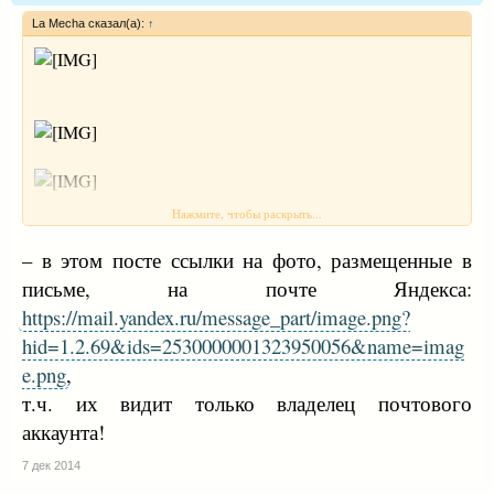
La Mecha сказал(а):
↑
Нажмите, чтобы раскрыть...
– в этом посте ссылки на фото, размещенные в
письме, на почте Яндекса:
https://mail.yandex.ru/message_part/image.png?
hid=1.2.69&ids=2530000001323950056&name=imag
e.png
,
т.ч. их видит только владелец почтового
аккаунта!
7 дек 2014