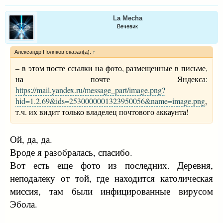
La Mecha
Вечевик
Александр Поляков сказал(а):
↑
– в этом посте ссылки на фото, размещенные в письме,
на почте Яндекса:
https://mail.yandex.ru/message_part/image.png?
hid=1.2.69&ids=2530000001323950056&name=image.png
,
т.ч. их видит только владелец почтового аккаунта!
Ой, да, да.
Вроде я разобралась, спасибо.
Вот есть еще фото из последних. Деревня,
неподалеку от той, где находится католическая
миссия, там были инфицированные вирусом
Эбола.