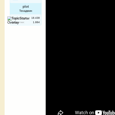
plot
Техадмин
Сообщения:
18.438
Симпатии:
1.884