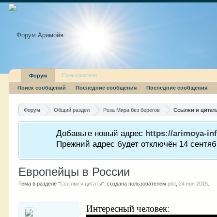
Пользователи
Форум
Поиск сообщений
Последние сообщения
Последние сообщения
Форум
Общий раздел
Роза Мира без берегов
Ссылки и цитат
Добавьте новый адрес
https://arimoya-inf
Прежний адрес будет отключён 14 сентябр
Европейцы в России
Тема в разделе "
Ссылки и цитаты
", создана пользователем
plot
,
24 ноя 2015
.
Интересный человек: