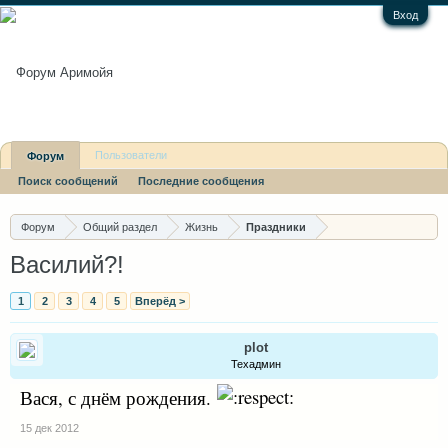
Вход
Пользователи
Форум
Поиск сообщений
Последние сообщения
Последние сообщения
Форум
Общий раздел
Жизнь
Праздники
Василий?!
1
2
3
4
5
Вперёд >
plot
Техадмин
Вася, с днём рождения.
15 дек 2012