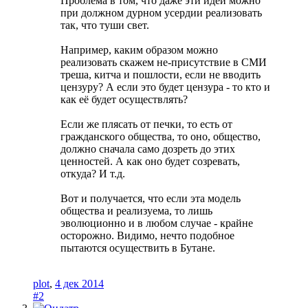
Проблема в том, что даже эти идеи можно
при должном дурном усердии реализовать
так, что туши свет.
Например, каким образом можно
реализовать скажем не-присутствие в СМИ
треша, китча и пошлости, если не вводить
цензуру? А если это будет цензура - то кто и
как её будет осуществлять?
Если же плясать от печки, то есть от
гражданского общества, то оно, общество,
должно сначала само дозреть до этих
ценностей. А как оно будет созревать,
откуда? И т.д.
Вот и получается, что если эта модель
общества и реализуема, то лишь
эволюционно и в любом случае - крайне
осторожно. Видимо, нечто подобное
пытаются осуществить в Бутане.
plot
,
4 дек 2014
#2