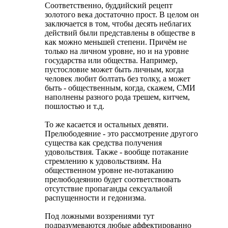
Соответственно, буддийский рецепт
золотого века достаточно прост. В целом он
заключается в том, чтобы десять неблагих
действий были представлены в обществе в
как можно меньшей степени. Причём не
только на личном уровне, но и на уровне
государства или общества. Например,
пустословие может быть личным, когда
человек любит болтать без толку, а может
быть - общественным, когда, скажем, СМИ
наполнены разного рода трешем, китчем,
пошлостью и т.д.
То же касается и остальных девяти.
Прелюбодеяние - это рассмотрение другого
существа как средства получения
удовольствия. Также - вообще потакание
стремлению к удовольствиям. На
общественном уровне не-потаканию
прелюбодеянию будет соответствовать
отсутствие пропаганды сексуальной
распущенности и гедонизма.
Под ложными воззрениями тут
подразумеваются любые аффектированно