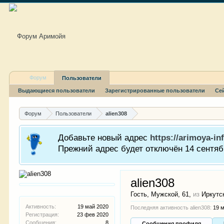
Форум
Пользователи
Выдающиеся пользователи
Зарегистрированные пользователи
Се
Форум
Пользователи
alien308
Добавьте новый адрес
https://arimoya-inf
Прежний адрес будет отключён 14 сентябр
alien308
Гость
, Мужской, 61,
из
Иркутс
Активность:
19 май 2020
Последняя активность alien308:
19 
Регистрация:
23 фев 2020
Сообщения:
8
Сообщения профиля