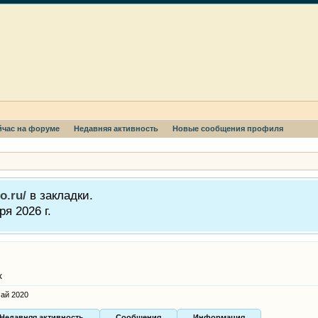
йчас на форуме
Недавняя активность
Новые сообщения профиля
o.ru/
в закладки.
я 2026 г.
к
май 2020
Недавняя активность
Сообщения
Информация