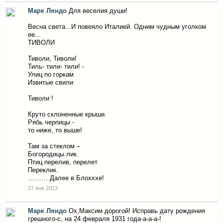
Марк Ляндо
Для веселия души!
Весна света...И повеяло Италией. Одним чудным уголком
ее...
ТИВОЛИ
Тиволи, Тиволи!
Тиль- тили- тили! -
Улиц по горкам
Извитые свили
Тиволи !
Круто склоненные крыши.
Рябь черпицы -
то ниже, то выше!
Там за стеклом –
Богородицы лик.
Птиц перелив, перелет
Переклик.
.......... Далее в Блохххе!
27 янв 2013
Марк Ляндо
Ох,Максим дорогой! Исправь дату рождения
грешного-с, на 24 февраля 1931 года-а-а-а-!