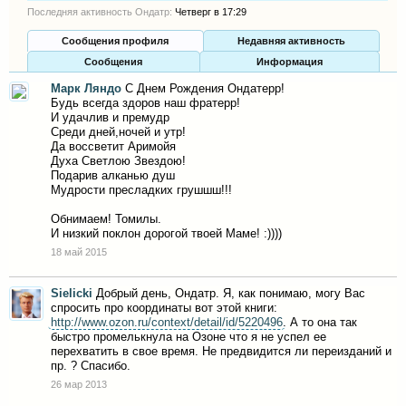
Последняя активность Ондатр:
Четверг в 17:29
Сообщения профиля
Недавняя активность
Сообщения
Информация
Марк Ляндо
С Днем Рождения Ондатерр!
Будь всегда здоров наш фратерр!
И удачлив и премудр
Среди дней,ночей и утр!
Да воссветит Аримойя
Духа Светлою Звездою!
Подарив алканью душ
Мудрости пресладких грушшш!!!
Обнимаем! Томилы.
И низкий поклон дорогой твоей Маме! :))))
18 май 2015
Sielicki
Добрый день, Ондатр. Я, как понимаю, могу Вас
спросить про координаты вот этой книги:
http://www.ozon.ru/context/detail/id/5220496
. А то она так
быстро промелькнула на Озоне что я не успел ее
перехватить в свое время. Не предвидится ли переизданий и
пр. ? Спасибо.
26 мар 2013