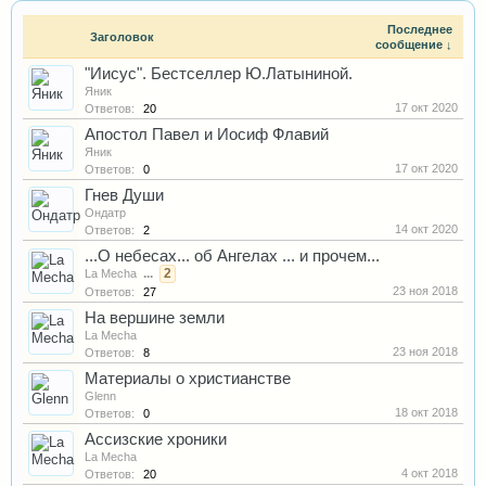
Последнее
Заголовок
сообщение ↓
"Иисус". Бестселлер Ю.Латыниной.
Яник
17 окт 2020
Ответов:
20
Апостол Павел и Иосиф Флавий
Яник
17 окт 2020
Ответов:
0
Гнев Души
Ондатр
14 окт 2020
Ответов:
2
...О небесах... об Ангелах ... и прочем...
...
2
La Mecha
23 ноя 2018
Ответов:
27
На вершине земли
La Mecha
23 ноя 2018
Ответов:
8
Материалы о христианстве
Glenn
18 окт 2018
Ответов:
0
Ассизские хроники
La Mecha
4 окт 2018
Ответов:
20