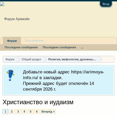
Вход
Пользователи
Форум
Последние сообщения
Последние сообщения
...
Форум
Общий раздел
Религия, мифология, духовные пути
Добавьте новый адрес
https://arimoya-
info.ru/
в закладки.
Прежний адрес будет отключён 14
сентября 2026 г.
Христианство и иудаизм
1
2
3
4
5
6
Вперёд >