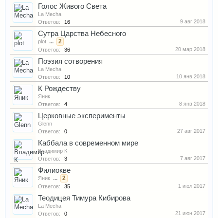
Голос Живого Света
La Mecha
9 авг 2018
Ответов:
16
Сутра Царства Небесного
...
2
plot
20 мар 2018
Ответов:
36
Поэзия сотворения
La Mecha
10 янв 2018
Ответов:
10
К Рождеству
Яник
8 янв 2018
Ответов:
4
Церковные эксперименты
Glenn
27 авг 2017
Ответов:
0
Каббала в современном мире
Владимир К
7 авг 2017
Ответов:
3
Филиокве
...
2
Яник
1 июл 2017
Ответов:
35
Теодицея Тимура Кибирова
La Mecha
21 июн 2017
Ответов:
0