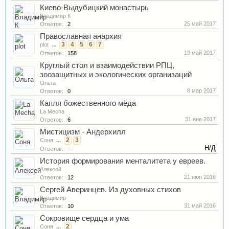
Киево-Выдубицкий монастырь
Владимир К
25 май 2017
Ответов:
2
Православная анархия
...
3
4
5
6
7
plot
19 май 2017
Ответов:
158
Круглый стол и взаимодействии РПЦ,
зоозащитных и экологических организаций
Ольга
8 мар 2017
Ответов:
0
Капля божественного мёда
La Mecha
31 янв 2017
Ответов:
6
Мистицизм - Андерхилл
...
2
3
Соня
Н/Д
Ответов:
–
История формирования менталитета у евреев.
Алексей
21 июн 2016
Ответов:
12
Сергей Аверинцев. Из духовных стихов
Владимир
31 май 2016
Ответов:
10
Сокровище сердца и ума
...
2
Соня