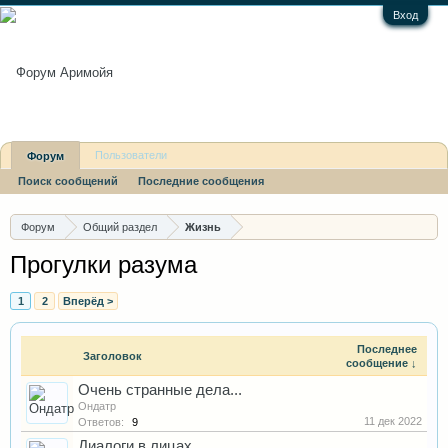
Вход
Пользователи
Форум
Поиск сообщений
Последние сообщения
Последние сообщения
Форум
Общий раздел
Жизнь
Прогулки разума
1
2
Вперёд >
Последнее
Заголовок
сообщение ↓
Очень странные дела...
Ондатр
11 дек 2022
Ответов:
9
Диалоги в лицах.