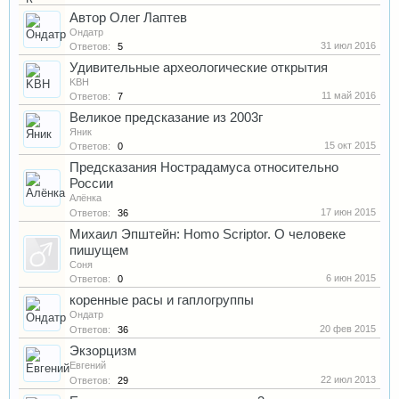
Автор Олег Лаптев
Ондатр
31 июл 2016
Ответов:
5
Удивительные археологические открытия
KBH
11 май 2016
Ответов:
7
Великое предсказание из 2003г
Яник
15 окт 2015
Ответов:
0
Предсказания Нострадамуса относительно
России
Алёнка
17 июн 2015
Ответов:
36
Михаил Эпштейн: Homo Scriptor. О человеке
пишущем
Соня
6 июн 2015
Ответов:
0
коренные расы и гаплогруппы
Ондатр
20 фев 2015
Ответов:
36
Экзорцизм
Евгений
22 июл 2013
Ответов:
29