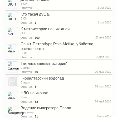
BICH
2 окт 2020
Ответов:
3
Кто такая душа.
BICH
1 окт 2020
Ответов:
1
К метаистории наших дней.
plot
22 янв 2020
Ответов:
100
Санкт-Петербург, Река Мойка, убийства,
расчлененка
Яник
15 ноя 2019
Ответов:
0
Так называемая 'история'
Сармат
20 мар 2019
Ответов:
10
Гибралтарский водопад
С вами
26 июл 2018
Ответов:
3
НЛО на иконах
Яник
26 май 2018
Ответов:
32
Видение императора Павла
Владимир
6 ноя 2017
Ответов:
21