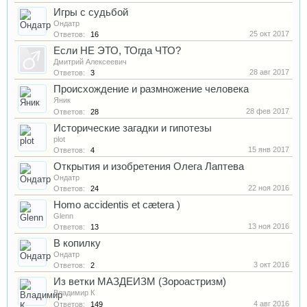
Игры с судьбой
Ондатр
25 окт 2017
Ответов:
16
Если НЕ ЭТО, ТОгда ЧТО?
Дмитрий Алексеевич
28 авг 2017
Ответов:
3
Происхождение и размножение человека
Яник
28 фев 2017
Ответов:
28
Исторические загадки и гипотезы
plot
15 янв 2017
Ответов:
4
Открытия и изобретения Олега Лаптева
Ондатр
22 ноя 2016
Ответов:
24
Homo accidentis et cætera )
Glenn
13 ноя 2016
Ответов:
13
В копилку
Ондатр
3 окт 2016
Ответов:
2
Из ветки МАЗДЕИЗМ (Зороастризм)
Владимир К
4 авг 2016
Ответов:
149