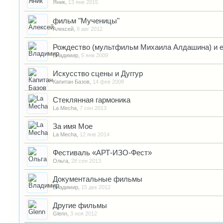
Яник
,
13 янв 2015
фильм "Мученицы"
Алексей
,
8 авг 2012
Рождество (мультфильм Михаила Алдашина) и е
Владимир
,
5 янв 2009
Искусство сцены и Дуггур
Капитан Базов
,
14 фев 2008
Стеклянная гармоника
La Mecha
,
7 сен 2013
За имя Мое
La Mecha
,
12 янв 2014
Фестиваль «АРТ-ИЗО-Фест»
Ольга
,
28 сен 2013
Документальные фильмы
Владимир
,
15 дек 2012
Другие фильмы
Glenn
,
3 ноя 2012