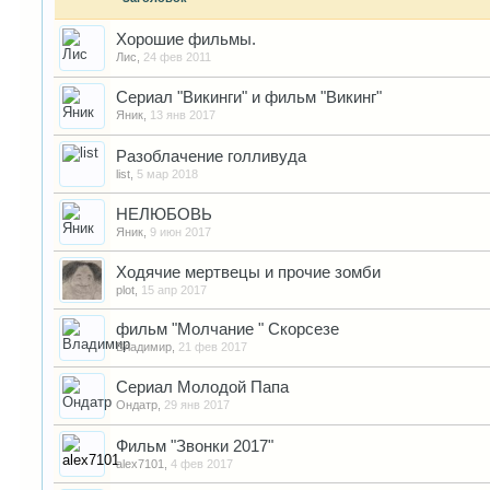
Хорошие фильмы.
Лис
,
24 фев 2011
Сериал "Викинги" и фильм "Викинг"
Яник
,
13 янв 2017
Разоблачение голливуда
list
,
5 мар 2018
НЕЛЮБОВЬ
Яник
,
9 июн 2017
Ходячие мертвецы и прочие зомби
plot
,
15 апр 2017
фильм "Молчание " Скорсезе
Владимир
,
21 фев 2017
Сериал Молодой Папа
Ондатр
,
29 янв 2017
Фильм "Звонки 2017"
alex7101
,
4 фев 2017