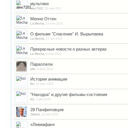
мультики
alex7101
,
30 янв 2017
Менно Оттен
La Mecha
,
23 ноя 2016
О фильме "Спасение" И. Вырыпаева
La Mecha
,
17 окт 2014
Прекрасные новости о разных актерах
La Mecha
,
9 апр 2016
Параллели
plot
,
4 фев 2016
История анимации
list
,
14 июн 2015
"Находка" и другие фильмы-состояния
list
,
3 дек 2015
28 Панфиловцев
Sielicki
,
19 ноя 2015
«Левиафан»