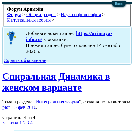
Вход
Форум Аримойя
Форум
>
Общий раздел
>
Наука и философия
>
Интегральная теория
>
Добавьте новый адрес
https://arimoya-
info.ru/
в закладки.
Прежний адрес будет отключён 14 сентября
2026 г.
Скрыть объявление
Спиральная Динамика в
женском варианте
Тема в разделе "
Интегральная теория
", создана пользователем
plot
,
15 фев 2016
.
Страница 4 из 4
< Назад
1
2
3
4