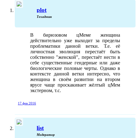
plot
Техадмин
В бирюзовом цМеме женщина
действительно уже выходит за пределы
проблематики данной ветки. Т.е. её
личностная эволюция перестаёт быть
собственно "женской", перестаёт нести в
себе существенные гендерные или даже
биологические половые черты. Однако в
контексте данной ветки интересно, что
женщина в своём развитии на втором
ярусе чаще проскакивает жёлтый цМем
экстерном, т.с.
17 фев 2016
list
Модератор