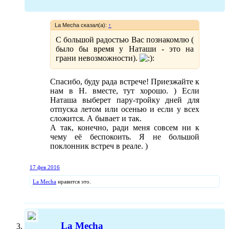
La Mecha сказал(а):
↑
C большой радостью Вас познакомлю (
было бы время у Наташи - это на
грани невозможности).
:
Спасибо, буду рада встрече! Приезжайте к
нам в Н. вместе, тут хорошо. ) Если
Наташа выберет пару-тройку дней для
отпуска летом или осенью и если у всех
сложится. А бывает и так.
А так, конечно, ради меня совсем ни к
чему её беспокоить. Я не большой
поклонник встреч в реале. )
17 фев 2016
La Mecha
нравится это.
La Mecha