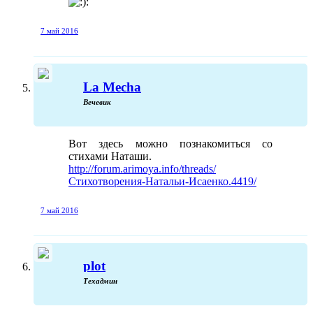
:
7 май 2016
La Mecha
Вечевик
Вот здесь можно познакомиться со
стихами Наташи.
http://forum.arimoya.info/threads/
Стихотворения-Натальи-Исаенко.4419/
7 май 2016
plot
Техадмин