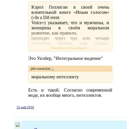
Кэрол Гиллиган в своей очень
влиятельной книге «Иным голосом»
(«In a Dif erent
Voice») указывает, что и мужчины, и
женщины в своём моральном
развитии, как правило,
проходят через три или четыре
основных уровня, или стадии.
Ссылаясь на значительное
Нажмите, чтобы раскрыть...
количество исследовательских
Это Уилбер, "Интегральное видение"
данных, Гиллиган отмечает, что эти
три или четыре мораль-
plot сказал(а):
ные стадии могут быть названы
↑
доконвенциональной,
моральному интеллекту
конвенциональной, постконвенцио-
нальной и интегрированной.
Есть и такой. Согласно современной
Фактически это те же самые стадии
моде, их вообще много, интеллектов.
развития, которые исполь-
зуем мы, только применительно к
моральному интеллекту.
22 май 2016
Гиллиган обнаружила, что стадия 1 –
это мораль, всецело сосредоточенная
на