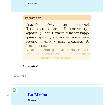
Вечевик
list сказал(а):
↑
Спасибо, буду рада встрече!
Приезжайте к нам в Н. вместе, тут
хорошо. ) Если Наташа выберет пару-
тройку дней для отпуска летом или
осенью и если у всех сложится. А
бывает и так.
А так, конечно, ради меня совсем ни к
чему её беспокоить. Я не большой
поклонник встреч в реале. )
Нажмите, чтобы раскрыть...
Спасибо!
17 фев 2016
La Mecha
Вечевик