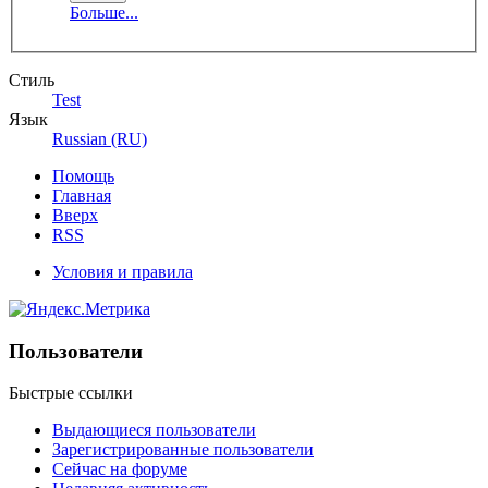
делать это «на свой лад», используя
Больше...
разные типы логики.
Иерархические стадии морального
развития женщин Гиллиган
определяет как себялюбие
Стиль
(то же, что эгоцентрическая), забота о
Test
других (то же, что этноцентрическая),
Язык
универсаль-
Russian (RU)
ная забота (то же, что
Помощь
мироцентрическая) и интегрированная
Главная
стадия. Опять-таки почему
Вверх
Гиллиган (которую многие
RSS
неправильно понимали в этом
вопросе) называет эти стадии
Условия и правила
иерархическими? Потому что каждая
стадия представляет собой более
высокую способ-
ность к заботе и сопереживанию. (Не
Пользователи
все иерархии плохи, и Гиллиган
прекрасно показы-
вает почему.)
Быстрые ссылки
Выдающиеся пользователи
Итак, интегрированная стадия, или
Зарегистрированные пользователи
стадия 4, – что это такое? Согласно
Сейчас на форуме
Гиллиган, на