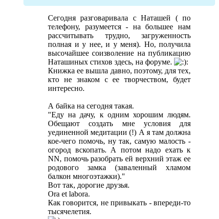
Сегодня разговаривала с Наташей ( по
телефону, разумеется - на большее нам
рассчитывать трудно, загруженность
полная и у нее, и у меня). Но, получила
высочайшее соизволение на публикацию
Наташиных стихов здесь, на форуме.
:
Книжка ее вышла давно, поэтому, для тех,
кто не знаком с ее творчеством, будет
интересно.
А байка на сегодня такая.
"Еду на дачу, к одним хорошим людям.
Обещают создать мне условия для
уединенной медитации (!) А я там должна
кое-чего помочь, ну так, самую малость -
огород вскопать. А потом надо ехать к
NN, помочь разобрать ей верхний этаж ее
родового замка (заваленный хламом
балкон многоэтажки)."
Вот так, дорогие друзья.
Ora et labora.
Как говорится, не привыкать - впереди-то
тысячелетия.