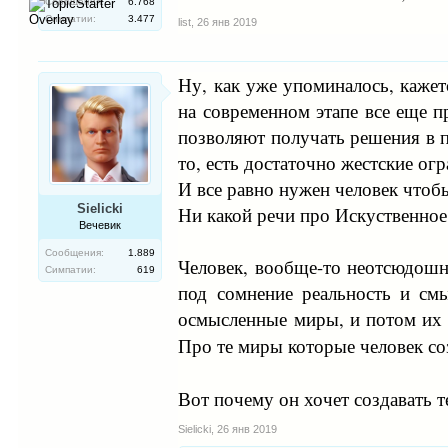
Сообщения:
6.768
Симпатии:
3.477
list
,
26 янв 2019
Ну, как уже упоминалось, кажет
на современном этапе все еще п
позволяют получать решения в п
то, есть достаточно жестские ог
И все равно нужен человек чтоб
Sielicki
Ни какой речи про Искуственное
Вечевик
Сообщения:
1.889
Человек, вообще-то неотсюдошне
Симпатии:
619
под сомнение реальность и см
осмысленные миры, и потом их 
Про те миры которые человек со
Вот почему он хочет создавать т
Sielicki
,
26 янв 2019