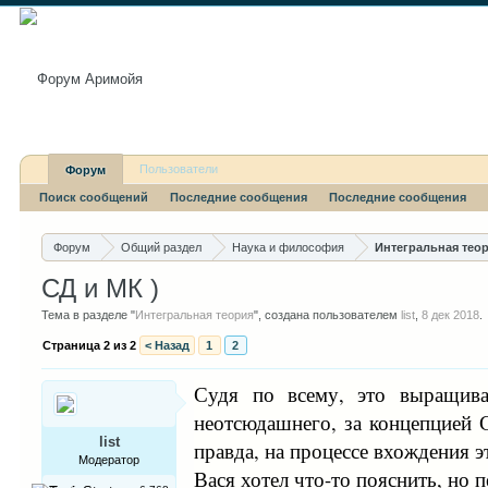
Пользователи
Форум
Поиск сообщений
Последние сообщения
Последние сообщения
Форум
Общий раздел
Наука и философия
Интегральная тео
СД и МК )
Тема в разделе "
Интегральная теория
", создана пользователем
list
,
8 дек 2018
.
Страница 2 из 2
< Назад
1
2
Судя по всему, это выращив
неотсюдашнего, за концепцией 
list
правда, на процессе вхождения э
Модератор
Вася хотел что-то пояснить, но п