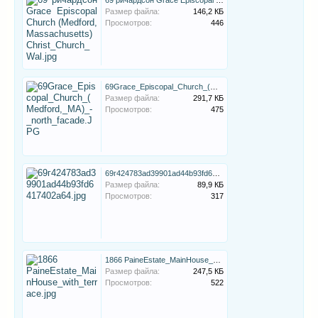
Размер файла:
146,2 КБ
Просмотров:
446
69Grace_Episcopal_Church_(Medford,_MA)_-_north_facade.JPG
Размер файла:
291,7 КБ
Просмотров:
475
69г424783ad39901ad44b93fd6417402a64.jpg
Размер файла:
89,9 КБ
Просмотров:
317
1866 PaineEstate_MainHouse_with_terrace.jpg
Размер файла:
247,5 КБ
Просмотров:
522