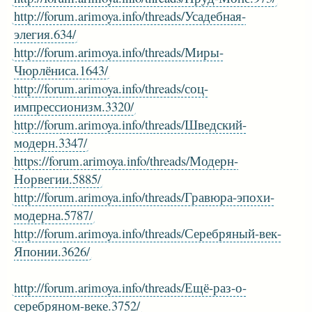
http://forum.arimoya.info/threads/Усадебная-
элегия.634/
http://forum.arimoya.info/threads/Миры-
Чюрлёниса.1643/
http://forum.arimoya.info/threads/соц-
импрессионизм.3320/
http://forum.arimoya.info/threads/Шведский-
модерн.3347/
https://forum.arimoya.info/threads/Модерн-
Норвегии.5885/
http://forum.arimoya.info/threads/Гравюра-эпохи-
модерна.5787/
http://forum.arimoya.info/threads/Серебряный-век-
Японии.3626/
http://forum.arimoya.info/threads/Ещё-раз-о-
серебряном-веке.3752/