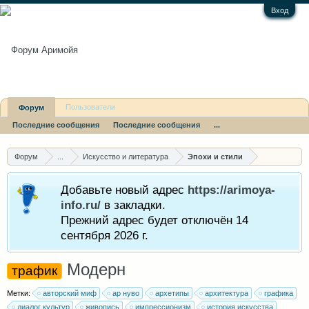
Вход
Пользователи
Форум
Последние сообщения
Последние сообщения
...
Форум
...
Искусство и литература
Эпохи и стили
Добавьте новый адрес
https://arimoya-
info.ru/
в закладки.
Прежний адрес будет отключён 14
сентября 2026 г.
Модерн
трафик
Метки:
авторский миф
ар нуво
архетипы
архитектура
графика
диалог культур
живопись
импрессионизм
история искусства