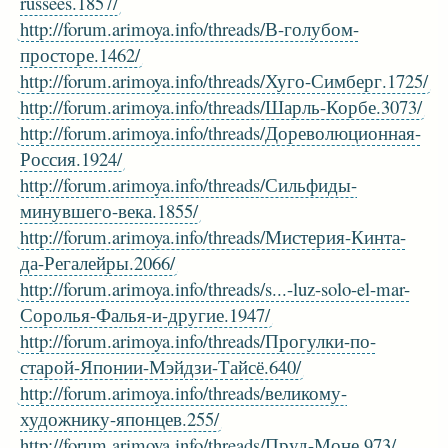
russees.1857/
http://forum.arimoya.info/threads/В-голубом-
просторе.1462/
http://forum.arimoya.info/threads/Хуго-Симберг.1725/
http://forum.arimoya.info/threads/Шарль-Корбе.3073/
http://forum.arimoya.info/threads/Дореволюционная-
Россия.1924/
http://forum.arimoya.info/threads/Сильфиды-
минувшего-века.1855/
http://forum.arimoya.info/threads/Мистерия-Кинта-
да-Регалейры.2066/
http://forum.arimoya.info/threads/s...-luz-solo-el-mar-
Соролья-Фалья-и-другие.1947/
http://forum.arimoya.info/threads/Прогулки-по-
старой-Японии-Мэйдзи-Тайсё.640/
http://forum.arimoya.info/threads/великому-
художнику-японцев.255/
http://forum.arimoya.info/threads/Пруд-Моне.973/