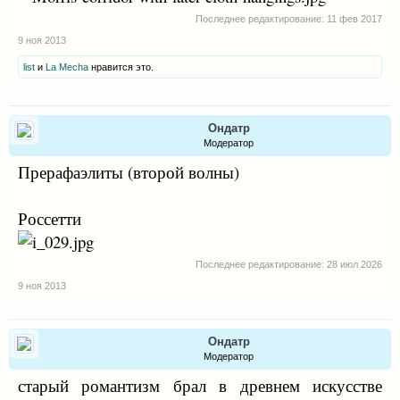
Последнее редактирование:
11 фев 2017
9 ноя 2013
list
и
La Mecha
нравится это.
Ондатр
Модератор
Прерафаэлиты (второй волны)
Россетти
Последнее редактирование:
28 июл 2026
9 ноя 2013
Ондатр
Модератор
старый романтизм брал в древнем искусстве