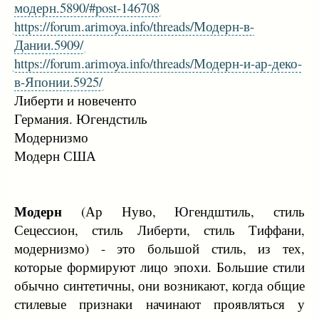
модерн.5890/#post-146708
https://forum.arimoya.info/threads/Модерн-в-
Дании.5909/
https://forum.arimoya.info/threads/Модерн-и-ар-деко-
в-Японии.5925/
Либерти и новеченто
Германия. Югендстиль
Модернизмо
Модерн США
Модерн
(Ар Нуво, Югендштиль, стиль
Сецессион, стиль Либерти, стиль Тиффани,
модернизмо) - это большой стиль, из тех,
которые формируют лицо эпохи. Большие стили
обычно синтетичны, они возникают, когда общие
стилевые признаки начинают проявляться у