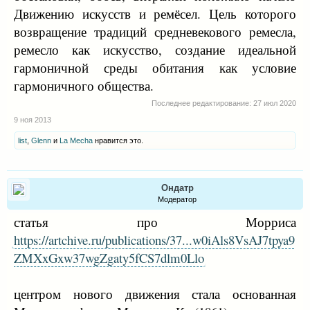
Движению искусств и ремёсел. Цель которого
возвращение традиций средневекового ремесла,
ремесло как искусство, создание идеальной
гармоничной среды обитания как условие
гармоничного общества.
Последнее редактирование:
27 июл 2020
9 ноя 2013
list
,
Glenn
и
La Mecha
нравится это.
Ондатр
Модератор
статья про Морриса
https://artchive.ru/publications/37...w0iAls8VsAJ7tpya9
ZMXxGxw37wgZgaty5fCS7dlm0Llo
центром нового движения стала основанная