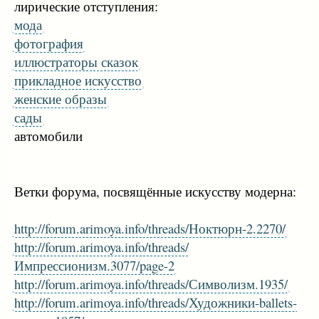
лирические отступления:
мода
фотография
иллюстраторы сказок
прикладное искусство
женские образы
сады
автомобили
Ветки форума, посвящённые искусству модерна:
http://forum.arimoya.info/threads/Ноктюрн-2.2270/
http://forum.arimoya.info/threads/
Импрессионизм.3077/page-2
http://forum.arimoya.info/threads/Символизм.1935/
http://forum.arimoya.info/threads/Художники-ballets-