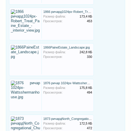
1866 ричард1024px-Robert_Treat_Paine_Estate_-_interior_view.jpg
Размер файла:
173,4 КБ
Просмотров:
453
1866PaineEstate_Landscape.jpg
Размер файла:
242,8 КБ
Просмотров:
330
1876 ричар 1024px-Wattsshermanhouse.jpg
Размер файла:
175,8 КБ
Просмотров:
494
1873 ричардNorth_Congregational_Church_Springfield_MA.jpg
Размер файла:
172,5 КБ
Просмотров:
472