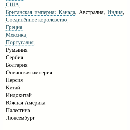
США
Британская империя: Канада
, Австралия,
Индия
,
Соединённое королевство
Греция
Мексика
Португалия
Румыния
Сербия
Болгария
Османская империя
Персия
Китай
Индокитай
Южная Америка
Палестина
Люксембург