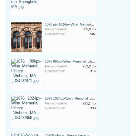
1876 рич1024px-Winn_Memorial_Library_-_Woburn,_MA_-_DSC02861.jpg
Размер файла:
305,9 КБ
Просмотров:
507
1876 800px-Winn_Memorial_Library_-_Woburn,_MA_-_DSC02871.jpg
Размер файла:
252,2 КБ
Просмотров:
316
1876 1024px-Winn_Memorial_Library_-_Woburn,_MA_-_DSC02858.jpg
Размер файла:
221,1 КБ
Просмотров:
333
1876Woburn,_Massachusetts,_Library_with_statue_of_Benjamin_Thompson.JPG