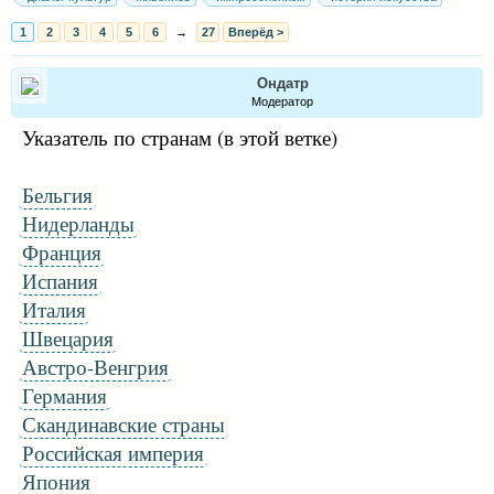
1
2
3
4
5
6
→
27
Вперёд >
Ондатр
Модератор
Указатель по странам (в этой ветке)
Бельгия
Нидерланды
Франция
Испания
Италия
Швецария
Австро-Венгрия
Германия
Скандинавские страны
Российская империя
Япония