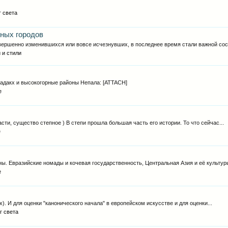
г света
нных городов
вершенно изменившихся или вовсе исчезнувших, в последнее время стали важной сос
 и стили
 Ладакх и высокогорные районы Непала: [ATTACH]
е
ти, существо степное ) В степи прошла большая часть его истории. То что сейчас...
е
. Евразийские номады и кочевая государственность, Центральная Азия и её культуры
е
х). И для оценки "канонического начала" в европейском искусстве и для оценки...
г света