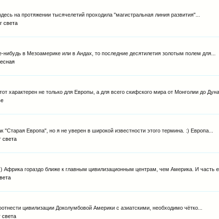
здесь на протяжении тысячелетий проходила "магистральная линия развития"...
г света
-нибудь в Мезоамерике или в Андах, то последние десятилетия золотым полем для...
есная
т характерен не только для Европы, а для всего скифского мира от Монголии до Дуная
ье
 "Старая Европа", но я не уверен в широкой известности этого термина. :) Европа...
г света
) Африка гораздо ближе к главным цивилизационным центрам, чем Америка. И часть её
света
 соотнести цивилизации Доколумбовой Америки с азиатскими, необходимо чётко...
г света