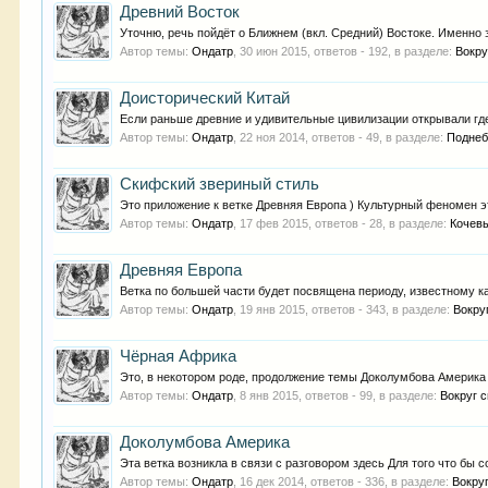
Древний Восток
Уточню, речь пойдёт о Ближнем (вкл. Средний) Востоке. Именно 
Автор темы:
Ондатр
,
30 июн 2015
, ответов - 192, в разделе:
Вокру
Доисторический Китай
Если раньше древние и удивительные цивилизации открывали где
Автор темы:
Ондатр
,
22 ноя 2014
, ответов - 49, в разделе:
Поднеб
Скифский звериный стиль
Это приложение к ветке Древняя Европа ) Культурный феномен это
Автор темы:
Ондатр
,
17 фев 2015
, ответов - 28, в разделе:
Кочев
Древняя Европа
Ветка по большей части будет посвящена периоду, известному как
Автор темы:
Ондатр
,
19 янв 2015
, ответов - 343, в разделе:
Вокру
Чёрная Африка
Это, в некотором роде, продолжение темы Доколумбова Америка 
Автор темы:
Ондатр
,
8 янв 2015
, ответов - 99, в разделе:
Вокруг 
Доколумбова Америка
Эта ветка возникла в связи с разговором здесь Для того что бы
Автор темы:
Ондатр
,
16 дек 2014
, ответов - 336, в разделе:
Вокру