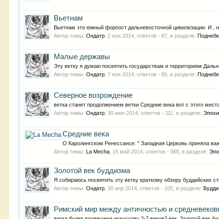
Вьетнам
Вьетнам это южный форпост дальневосточной цивилизации. И , над
Автор темы:
Ондатр
,
2 ноя 2014
, ответов - 87, в разделе:
Поднебе
Малые державы
Эту ветку я думаю посвятить государствам и территориям Дальн
Автор темы:
Ондатр
,
7 ноя 2014
, ответов - 85, в разделе:
Поднебе
Северное возрождение
ветка станет продолжением ветки Средние века вот с этого места
Автор темы:
Ондатр
,
30 июн 2014
, ответов - 111, в разделе:
Эпохи
Средние века
О Каролингском Ренессансе: " Западная Церковь приняла ва
Автор темы:
La Mecha
,
15 май 2014
, ответов - 368, в разделе:
Эпо
Золотой век буддизма
Я собираюсь посвятить эту ветку краткому обзору буддийских ст
Автор темы:
Ондатр
,
30 апр 2014
, ответов - 105, в разделе:
Будди
Римский мир между античностью и средневеков
ветка будет посвящена искусству 2-7 веков2 век. Золотой век А