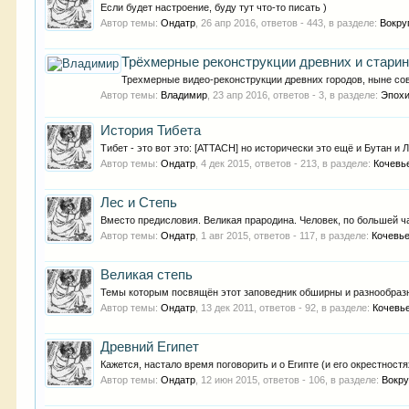
Если будет настроение, буду тут что-то писать )
Автор темы:
Ондатр
,
26 апр 2016
, ответов - 443, в разделе:
Вокру
Трёхмерные реконструкции древних и стари
Трехмерные видео-реконструкции древних городов, ныне со
Автор темы:
Владимир
,
23 апр 2016
, ответов - 3, в разделе:
Эпохи
История Тибета
Тибет - это вот это: [ATTACH] но исторически это ещё и Бутан и
Автор темы:
Ондатр
,
4 дек 2015
, ответов - 213, в разделе:
Кочевь
Лес и Степь
Вместо предисловия. Великая прародина. Человек, по большей час
Автор темы:
Ондатр
,
1 авг 2015
, ответов - 117, в разделе:
Кочевь
Великая степь
Темы которым посвящён этот заповедник обширны и разнообразны
Автор темы:
Ондатр
,
13 дек 2011
, ответов - 92, в разделе:
Кочевь
Древний Египет
Кажется, настало время поговорить и о Египте (и его окрестностя
Автор темы:
Ондатр
,
12 июн 2015
, ответов - 106, в разделе:
Вокру