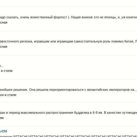
о сказать, очень воинственный форпост ). Нация воинов это не японцы, и, уж конечно
сная
евосточного региона, игравшим или играющим самостоятельную роль помимо Китая, Яп
сная
...
 и стили
жнейшее решение. Она решила переориентироваться с византийских императоров на..
хи и стили
ран в период максимального распространения буддизма в 6-8 вв. В качестве путеводно
зм
ьем
нтонинов [ATTACH] [ATTACH] [ATTACH] [ATTACH] [ATTACH] [ATTACH] [ATTACH] [ATTACH].