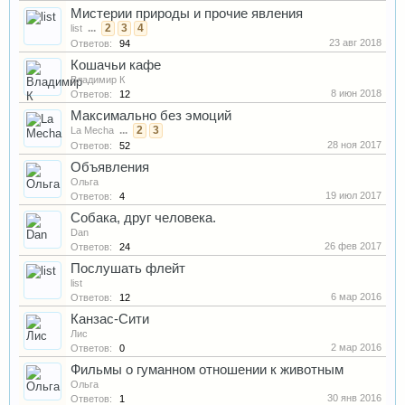
Мистерии природы и прочие явления
...
2
3
4
list
23 авг 2018
Ответов:
94
Кошачьи кафе
Владимир К
8 июн 2018
Ответов:
12
Максимально без эмоций
...
2
3
La Mecha
28 ноя 2017
Ответов:
52
Объявления
Ольга
19 июл 2017
Ответов:
4
Собака, друг человека.
Dan
26 фев 2017
Ответов:
24
Послушать флейт
list
6 мар 2016
Ответов:
12
Канзас-Сити
Лис
2 мар 2016
Ответов:
0
Фильмы о гуманном отношении к животным
Ольга
30 янв 2016
Ответов:
1