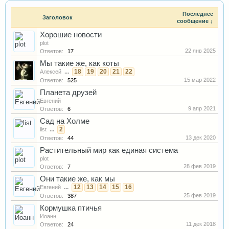
Последнее
Заголовок
сообщение ↓
Хорошие новости
plot
22 янв 2025
Ответов:
17
Мы такие же, как коты
...
18
19
20
21
22
Алексей
15 мар 2022
Ответов:
525
Планета друзей
Евгений
9 апр 2021
Ответов:
6
Сад на Холме
...
2
list
13 дек 2020
Ответов:
44
Растительный мир как единая система
plot
28 фев 2019
Ответов:
7
Они такие же, как мы
...
12
13
14
15
16
Евгений
25 фев 2019
Ответов:
387
Кормушка птичья
Иоанн
11 дек 2018
Ответов:
24