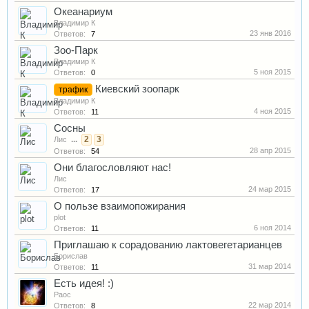
Океанариум
Владимир К
23 янв 2016
Ответов:
7
Зоо-Парк
Владимир К
5 ноя 2015
Ответов:
0
Киевский зоопарк
трафик
Владимир К
4 ноя 2015
Ответов:
11
Сосны
...
2
3
Лис
28 апр 2015
Ответов:
54
Они благословляют нас!
Лис
24 мар 2015
Ответов:
17
О пользе взаимопожирания
plot
6 ноя 2014
Ответов:
11
Приглашаю к сорадованию лактовегетарианцев
Борислав
31 мар 2014
Ответов:
11
Есть идея! :)
Раос
22 мар 2014
Ответов:
8