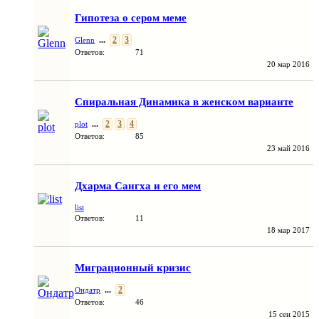
Гипотеза о сером меме
...
2
3
Glenn
Ответов:
71
20 мар 2016
Спиральная Динамика в женском варианте
...
2
3
4
plot
Ответов:
85
23 май 2016
Дхарма Сангха и его мем
list
Ответов:
11
18 мар 2017
Миграционный кризис
...
2
Ондатр
Ответов:
46
15 сен 2015