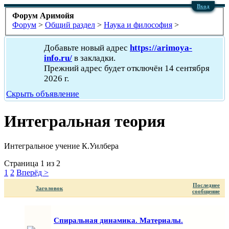
Вход
Форум Аримойя
Форум
>
Общий раздел
>
Наука и философия
>
Добавьте новый адрес
https://arimoya-
info.ru/
в закладки.
Прежний адрес будет отключён 14 сентября
2026 г.
Скрыть объявление
Интегральная теория
Интегральное учение К.Уилбера
Страница 1 из 2
1
2
Вперёд >
Последнее
Заголовок
сообщение
Спиральная динамика. Материалы.