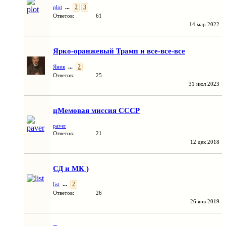
...
2
3
plot
Ответов:
61
14 мар 2022
Ярко-оранжевый Трамп и все-все-все
...
2
Яник
Ответов:
25
31 июл 2023
цМемовая миссия СССР
paver
Ответов:
21
12 дек 2018
СД и МК )
...
2
list
Ответов:
26
26 янв 2019