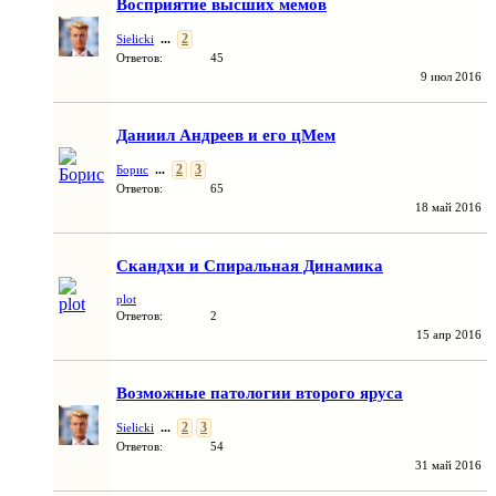
Восприятие высших мемов
...
2
Sielicki
Ответов:
45
9 июл 2016
Даниил Андреев и его цМем
...
2
3
Борис
Ответов:
65
18 май 2016
Скандхи и Спиральная Динамика
plot
Ответов:
2
15 апр 2016
Возможные патологии второго яруса
...
2
3
Sielicki
Ответов:
54
31 май 2016