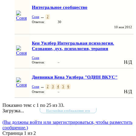
Интегральное сообщество
...
2
Соня
Ответов:
30
10 ноя 2012
Кен Уилбер Интегральная психология.
Сознание, дух, психология, терапия
Соня
Н/Д
Ответов:
–
Дневники Кена Уилбера "ОДИН ВКУС"
...
2
3
4
5
6
Соня
Н/Д
Ответов:
–
Показано тем: с 1 по 25 из 33.
Загрузка...
Настройки отображения тем
(Вы должны войти или зарегистрироваться, чтобы разместить
сообщение.)
Страница 1 из 2