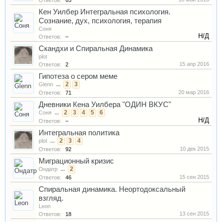
Ответов:
65
Кен Уилбер Интегральная психология.
Сознание, дух, психология, терапия
Соня
Н/Д
Ответов:
–
Скандхи и Спиральная Динамика
plot
15 апр 2016
Ответов:
2
Гипотеза о сером меме
...
2
3
Glenn
20 мар 2016
Ответов:
71
Дневники Кена Уилбера "ОДИН ВКУС"
...
2
3
4
5
6
Соня
Н/Д
Ответов:
–
Интегральная политика
...
2
3
4
plot
10 дек 2015
Ответов:
92
Миграционный кризис
...
2
Ондатр
15 сен 2015
Ответов:
46
Спиральная динамика. Неортодоксальный
взгляд.
Leon
13 сен 2015
Ответов:
18