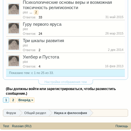
Психологические основы веры и возможная
токсичность религиозности
...
2
plot
31 май 2015
Ответов:
33
Гуру первого яруса
plot
26 мар 2015
Ответов:
24
Три шкалы развития
plot
2 дек 2014
Ответов:
2
Уилбер и Пустота
plot
16 фев 2013
Ответов:
4
Показано тем: с 1 по 25 из 33.
Настройки отображения тем
(Вы должны войти или зарегистрироваться, чтобы разместить
сообщение.)
1
2
Вперёд >
Форум
Общий раздел
Наука и философия
Test
Russian (RU)
Помощь