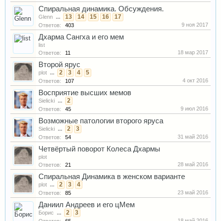
Спиральная динамика. Обсуждения.
...
13
14
15
16
17
Glenn
9 ноя 2017
Ответов:
403
Дхарма Сангха и его мем
list
18 мар 2017
Ответов:
11
Второй ярус
...
2
3
4
5
plot
4 окт 2016
Ответов:
107
Восприятие высших мемов
...
2
Sielicki
9 июл 2016
Ответов:
45
Возможные патологии второго яруса
...
2
3
Sielicki
31 май 2016
Ответов:
54
Четвёртый поворот Колеса Дхармы
plot
28 май 2016
Ответов:
21
Спиральная Динамика в женском варианте
...
2
3
4
plot
23 май 2016
Ответов:
85
Даниил Андреев и его цМем
...
2
3
Борис
18 май 2016