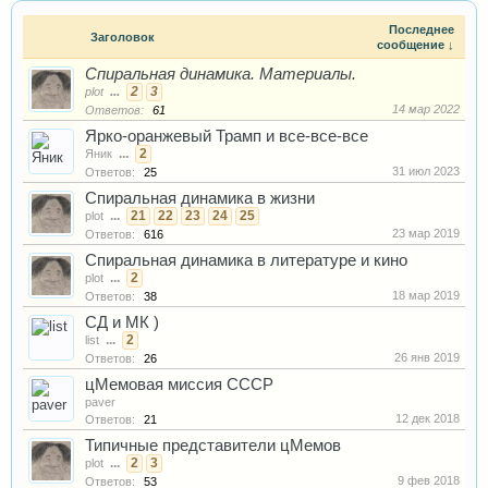
Последнее
Заголовок
сообщение ↓
Спиральная динамика. Материалы.
...
2
3
plot
14 мар 2022
Ответов:
61
Ярко-оранжевый Трамп и все-все-все
...
2
Яник
31 июл 2023
Ответов:
25
Спиральная динамика в жизни
...
21
22
23
24
25
plot
23 мар 2019
Ответов:
616
Спиральная динамика в литературе и кино
...
2
plot
18 мар 2019
Ответов:
38
СД и МК )
...
2
list
26 янв 2019
Ответов:
26
цМемовая миссия СССР
paver
12 дек 2018
Ответов:
21
Типичные представители цМемов
...
2
3
plot
9 фев 2018
Ответов:
53